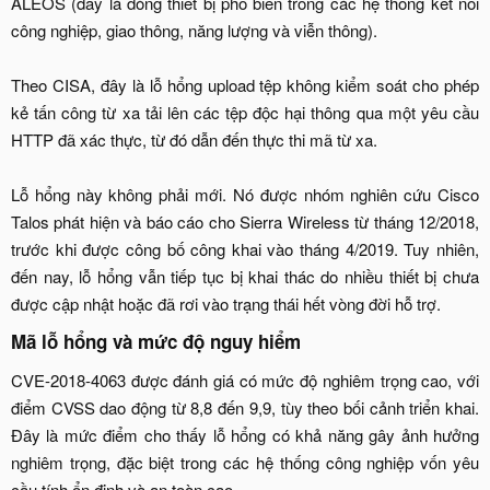
ALEOS (đây là dòng thiết bị phổ biến trong các hệ thống kết nối
công nghiệp, giao thông, năng lượng và viễn thông).
Theo CISA, đây là lỗ hổng upload tệp không kiểm soát cho phép
kẻ tấn công từ xa tải lên các tệp độc hại thông qua một yêu cầu
HTTP đã xác thực, từ đó dẫn đến thực thi mã từ xa.
Lỗ hổng này không phải mới. Nó được nhóm nghiên cứu Cisco
Talos phát hiện và báo cáo cho Sierra Wireless từ tháng 12/2018,
trước khi được công bố công khai vào tháng 4/2019. Tuy nhiên,
đến nay, lỗ hổng vẫn tiếp tục bị khai thác do nhiều thiết bị chưa
được cập nhật hoặc đã rơi vào trạng thái hết vòng đời hỗ trợ.​
Mã lỗ hổng và mức độ nguy hiểm​
CVE-2018-4063 được đánh giá có mức độ nghiêm trọng cao, với
điểm CVSS dao động từ 8,8 đến 9,9, tùy theo bối cảnh triển khai.
Đây là mức điểm cho thấy lỗ hổng có khả năng gây ảnh hưởng
nghiêm trọng, đặc biệt trong các hệ thống công nghiệp vốn yêu
cầu tính ổn định và an toàn cao.​