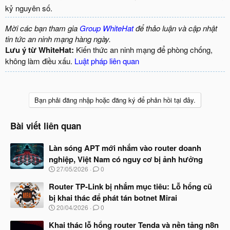
kỷ nguyên số.​
Mời các bạn tham gia
Group WhiteHat
để thảo luận và cập nhật
tin tức an ninh mạng hàng ngày.
Lưu ý từ WhiteHat:
Kiến thức an ninh mạng để phòng chống,
không làm điều xấu.
Luật pháp liên quan
Bạn phải đăng nhập hoặc đăng ký để phản hồi tại đây.
Bài viết liên quan
Làn sóng APT mới nhắm vào router doanh
nghiệp, Việt Nam có nguy cơ bị ảnh hưởng
N
27/05/2026
0
g
à
Router TP-Link bị nhắm mục tiêu: Lỗ hổng cũ
y
bị khai thác để phát tán botnet Mirai
b
N
20/04/2026
0
ắ
g
t
à
Khai thác lỗ hổng router Tenda và nền tảng n8n
đ