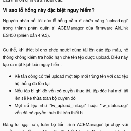
Vì sao lỗ hổng này đặc biệt nguy hiểm?​
Nguyên nhân cốt lõi của lỗ hổng nằm ở chức năng "upload.cgi"
trong thành phần quản trị ACEManager của firmware AirLink
ES450 (phiên bản 4.9.3).
Cụ thể, khi thiết bị cho phép người dùng tải lên các tệp mẫu, hệ
thống không kiểm tra hoặc hạn chế tên tệp được upload. Điều này
tạo ra một kịch bản nguy hiểm:​
Kẻ tấn công có thể upload một tệp mới trùng tên với các tệp
hệ thống đã tồn tại.​
Nếu tệp bị ghi đè vốn có quyền thực thi, tệp độc hại mới tải
lên sẽ kế thừa toàn bộ quyền đó.​
Một số tệp như "fw_upload_init.cgi" hoặc "fw_status.cgi"
vốn đã có quyền thực thi trên thiết bị.​
Đáng lo ngại hơn, toàn bộ tiến trình ACEManager lại chạy với