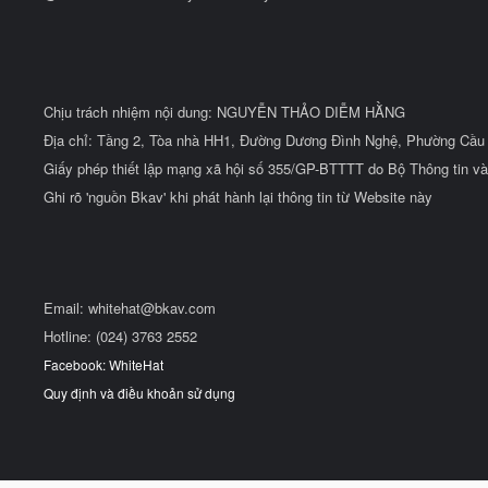
Chịu trách nhiệm nội dung: NGUYỄN THẢO DIỄM HẰNG
Địa chỉ: Tầng 2, Tòa nhà HH1, Đường Dương Đình Nghệ, Phường Cầu 
Giấy phép thiết lập mạng xã hội số 355/GP-BTTTT do Bộ Thông tin và
Ghi rõ 'nguồn Bkav' khi phát hành lại thông tin từ Website này
Email:
whitehat@bkav.com
Hotline: (024) 3763 2552
Facebook: WhiteHat
Quy định và điều khoản sử dụng