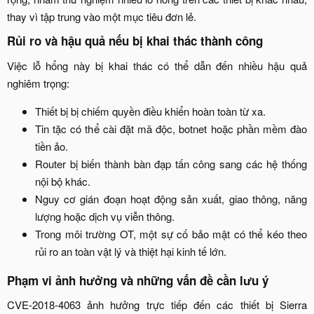
thay vì tập trung vào một mục tiêu đơn lẻ.​
Rủi ro và hậu quả nếu bị khai thác thành công​
Việc lỗ hổng này bị khai thác có thể dẫn đến nhiều hậu quả
nghiêm trọng:​
Thiết bị bị chiếm quyền điều khiển hoàn toàn từ xa.​
Tin tặc có thể cài đặt mã độc, botnet hoặc phần mềm đào
tiền ảo.​
Router bị biến thành bàn đạp tấn công sang các hệ thống
nội bộ khác.​
Nguy cơ gián đoạn hoạt động sản xuất, giao thông, năng
lượng hoặc dịch vụ viễn thông.​
Trong môi trường OT, một sự cố bảo mật có thể kéo theo
rủi ro an toàn vật lý và thiệt hại kinh tế lớn.​
Phạm vi ảnh hưởng và những vấn đề cần lưu ý​
CVE-2018-4063 ảnh hưởng trực tiếp đến các thiết bị Sierra