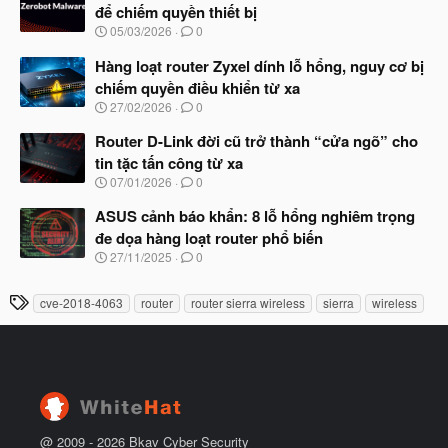
y
ầ
để chiếm quyền thiết bị
b
u
N
05/03/2026
0
ắ
g
t
à
Hàng loạt router Zyxel dính lỗ hổng, nguy cơ bị
đ
y
ầ
chiếm quyền điều khiển từ xa
b
u
N
27/02/2026
0
ắ
g
t
à
Router D-Link đời cũ trở thành “cửa ngõ” cho
đ
y
ầ
tin tặc tấn công từ xa
b
u
N
07/01/2026
0
ắ
g
t
à
ASUS cảnh báo khẩn: 8 lỗ hổng nghiêm trọng
đ
y
ầ
đe dọa hàng loạt router phổ biến
b
u
N
27/11/2025
0
ắ
g
t
à
đ
T
cve-2018-4063
router
router sierra wireless
sierra
wireless
y
ầ
h
b
u
ắ
ẻ
t
đ
ầ
u
@ 2009 -
2026
Bkav Cyber Security