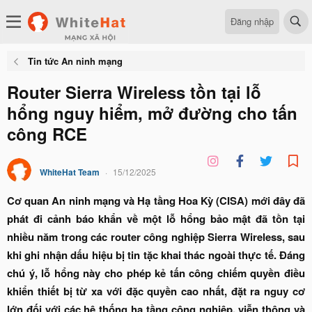
Đăng nhập
Tin tức An ninh mạng
Router Sierra Wireless tồn tại lỗ
hổng nguy hiểm, mở đường cho tấn
công RCE
WhiteHat Team
15/12/2025
Cơ quan An ninh mạng và Hạ tầng Hoa Kỳ (CISA) mới đây đã
phát đi cảnh báo khẩn về một lỗ hổng bảo mật đã tồn tại
nhiều năm trong các router công nghiệp Sierra Wireless, sau
khi ghi nhận dấu hiệu bị tin tặc khai thác ngoài thực tế. Đáng
chú ý, lỗ hổng này cho phép kẻ tấn công chiếm quyền điều
khiển thiết bị từ xa với đặc quyền cao nhất, đặt ra nguy cơ
lớn đối với các hệ thống hạ tầng công nghiệp, viễn thông và