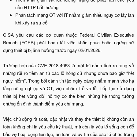
cầu HTTP bất thường.​
Phân tách mạng OT với IT nhằm giảm thiểu nguy cơ lây lan
khi xảy ra sự cố.​
CISA yêu cầu các cơ quan thuộc Federal Civilian Executive
Branch (FCEB) phải hoàn tất việc khắc phục hoặc ngừng sử
dụng thiết bị bị ảnh hưởng trước ngày 02/01/2026.
Trường hợp của CVE-2018-4063 là một lời cảnh tỉnh rõ ràng về
những rủi ro tiềm ẩn từ các lỗ hổng cũ nhưng chưa bao giờ “hết
nguy hiểm”. Trong bối cảnh tin tặc ngày càng nhắm mạnh vào hạ
tầng công nghiệp và OT, việc chậm trễ vá lỗi, tiếp tục sử dụng
thiết bị hết vòng đời hỗ trợ có thể biến những hệ thống tưởng
chừng ổn định thành điểm yếu chí mạng.
Việc chủ động rà soát, cập nhật và thay thế thiết bị không còn an
toàn không chỉ là yêu cầu kỹ thuật, mà còn là yếu tố sống còn để
bảo vệ hoạt động liên tục, an toàn và uy tín của các tổ chức trong