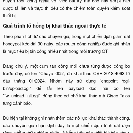
quyền root, đồng nghĩa với việc bất kỳ mã độc hay script nào
được tải lên và thực thi đều có thể chiếm toàn quyền kiểm soát
thiết bị.​
Quá trình lỗ hổng bị khai thác ngoài thực tế​
Theo phân tích từ các chuyên gia, trong một chiến dịch giám sát
honeypot kéo dài 90 ngày, các router công nghiệp được ghi nhận
là mục tiêu bị tấn công nhiều nhất trong môi trường OT.
Đáng chú ý, một cụm tấn công mới chưa từng được công bố
trước đây, có tên "Chaya_005", đã khai thác CVE-2018-4063 từ
đầu tháng 01/2024. Nhóm này sử dụng "endpoint /cgi-
bin/upload.cgi" để tải lên payload độc hại có tên
"fw_upload_init.cgi", đúng theo cơ chế khai thác mà Cisco Talos
từng cảnh báo.
Dù hiện tại không ghi nhận thêm các nỗ lực khai thác thành công,
các chuyên gia nhận định đây là một chiến dịch trinh sát diện
rộng, nhằm thử nghiệm nhiều lỗ hổng trên các thiết bị khác nhau,