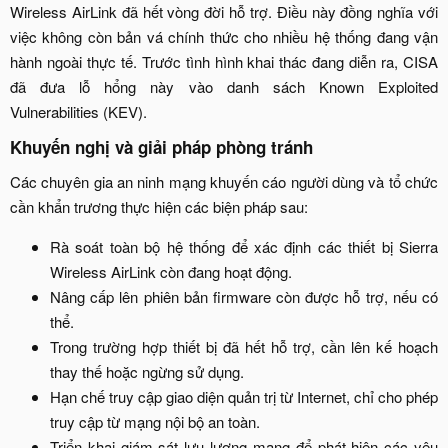
Wireless AirLink đã hết vòng đời hỗ trợ. Điều này đồng nghĩa với
việc không còn bản vá chính thức cho nhiều hệ thống đang vận
hành ngoài thực tế. Trước tình hình khai thác đang diễn ra, CISA
đã đưa lỗ hổng này vào danh sách Known Exploited
Vulnerabilities (KEV).​
Khuyến nghị và giải pháp phòng tránh​
Các chuyên gia an ninh mạng khuyến cáo người dùng và tổ chức
cần khẩn trương thực hiện các biện pháp sau:​
Rà soát toàn bộ hệ thống để xác định các thiết bị Sierra
Wireless AirLink còn đang hoạt động.​
Nâng cấp lên phiên bản firmware còn được hỗ trợ, nếu có
thể.​
Trong trường hợp thiết bị đã hết hỗ trợ, cần lên kế hoạch
thay thế hoặc ngừng sử dụng.​
Hạn chế truy cập giao diện quản trị từ Internet, chỉ cho phép
truy cập từ mạng nội bộ an toàn.​
Triển khai giám sát lưu lượng mạng để phát hiện các yêu