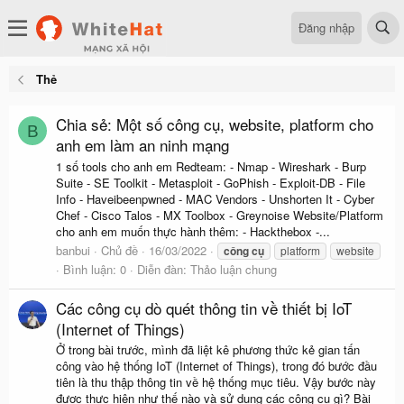
Đăng nhập
Thẻ
Chia sẻ: Một số công cụ, website, platform cho
B
anh em làm an ninh mạng
1 số tools cho anh em Redteam: - Nmap - Wireshark - Burp
Suite - SE Toolkit - Metasploit - GoPhish - Exploit-DB - File
Info - Haveibeenpwned - MAC Vendors - Unshorten It - Cyber
Chef - Cisco Talos - MX Toolbox - Greynoise Website/Platform
cho anh em muốn thực hành thêm: - Hackthebox -...
banbui
Chủ đề
16/03/2022
công
cụ
platform
website
Bình luận: 0
Diễn đàn:
Thảo luận chung
Các công cụ dò quét thông tin về thiết bị IoT
(Internet of Things)
Ở trong bài trước, mình đã liệt kê phương thức kẻ gian tấn
công vào hệ thống IoT (Internet of Things), trong đó bước đầu
tiên là thu thập thông tin về hệ thống mục tiêu. Vậy bước này
được thực hiện như thế nào và sử dụng các công cụ gì? Bài