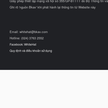
Giấy phép thiết lập mạng xã hội số 355/GP-BTTTT do Bộ Thông tin và
Ghi rõ 'nguồn Bkav' khi phát hành lại thông tin từ Website này
Email:
whitehat@bkav.com
Hotline: (024) 3763 2552
Facebook: WhiteHat
Quy định và điều khoản sử dụng