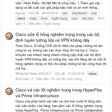
việc: Hoàn Kiếm, Hà Nội Mô tả công việc: 1.Tham gia xây
dựng và đề xuất các giải pháp bảo mật và an ninh thông...
ttgroup
Chủ đề
28/03/2019
ceh
checkpoint
cisa
Bình
cisco
cissp
linux
tuyển dụng
unix
việc làm
luận: 0
Diễn đàn:
Tuyển dụng
Cisco sửa lỗ hổng nghiêm trọng trong các bộ
định tuyến tường lửa và VPN không dây
Theo Cisco, lỗ hổng CVE-2019-1663 cho phép những kẻ tấn
công từ xa, không cần xác thực thực thi mã tùy ý. Cisco
khuyến cáo khách hàng nhanh chóng cập nhật các bộ định
tuyến VPN không dây và tường lửa, sau khi hãng đã vá một lỗ
hổng nghiêm trọng có thể cho phép những kẻ tấn công thực thi
mã tùy...
WhiteHat News #ID:2017
Chủ đề
01/03/2019
cisco
Bình luận: 0
Diễn đàn:
Tin tức An ninh mạng
Cisco vá các lỗi nghiêm trọng trong HyperFlex
và Prime Infrastructure
Cisco vừa phát hành các bản vá cho hơn mười lỗ hổng trên
các sản phẩm của hãng, bao gồm các lỗ hổng nghiêm trọng
trong HyperFlex, Prime Infrastructure và Prime Collaboration