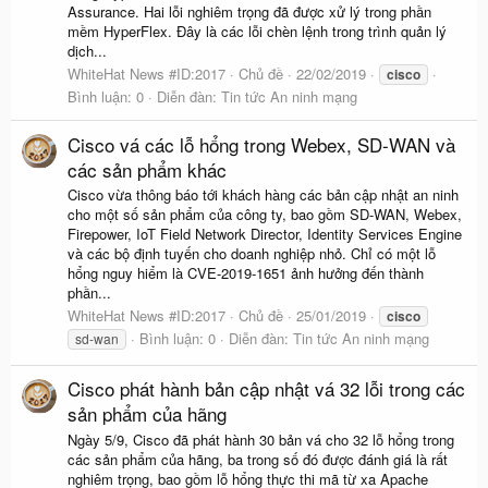
Assurance. Hai lỗi nghiêm trọng đã được xử lý trong phần
mềm HyperFlex. Đây là các lỗi chèn lệnh trong trình quản lý
dịch...
WhiteHat News #ID:2017
Chủ đề
22/02/2019
cisco
Bình luận: 0
Diễn đàn:
Tin tức An ninh mạng
Cisco vá các lỗ hổng trong Webex, SD-WAN và
các sản phẩm khác
Cisco vừa thông báo tới khách hàng các bản cập nhật an ninh
cho một số sản phẩm của công ty, bao gồm SD-WAN, Webex,
Firepower, IoT Field Network Director, Identity Services Engine
và các bộ định tuyến cho doanh nghiệp nhỏ. Chỉ có một lỗ
hổng nguy hiểm là CVE-2019-1651 ảnh hưởng đến thành
phần...
WhiteHat News #ID:2017
Chủ đề
25/01/2019
cisco
Bình luận: 0
Diễn đàn:
Tin tức An ninh mạng
sd-wan
Cisco phát hành bản cập nhật vá 32 lỗi trong các
sản phẩm của hãng
Ngày 5/9, Cisco đã phát hành 30 bản vá cho 32 lỗ hổng trong
các sản phẩm của hãng, ba trong số đó được đánh giá là rất
nghiêm trọng, bao gồm lỗ hổng thực thi mã từ xa Apache