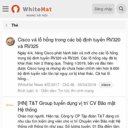
Đăng nhập
Thẻ
Cisco vá lỗ hổng trong các bộ định tuyến RV320
và RV325
Ngày 4/4, hãng Cisco phát hành bản vá mới cho các lỗ hổng
trong bộ định tuyến RV320 và RV325. Các lỗ hổng này đã bị
khai thác hơn 2 tháng qua. Tháng 1/2019, bản vá đầu tiên
được Cisco tung ra nhưng do chưa hoàn chỉnh nên hơn 9.600
bộ định tuyến vẫn tồn tại nguy cơ bị khai thác. Cả hai lỗ
hổng...
WhiteHat News #ID:2017
Chủ đề
05/04/2019
cisco
Bình luận: 0
Diễn đàn:
Tin tức An ninh mạng
[HN] T&T Group tuyển dụng vị trí CV Bảo mật
Hệ thống
Chào mọi người, Hiện tại, Công ty CP Tập đoàn T&T đang có
nhu cầu tìm kiếm ứng viên cho vị trí Chuyên viên Bảo mật Hệ
thống với thông tin như sau: Số lượng tuyển: 01 Địa điểm làm