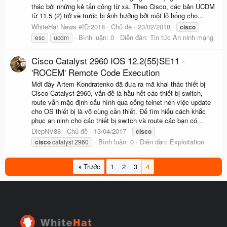
thác bởi những kẻ tấn công từ xa. Theo Cisco, các bản UCDM
từ 11.5 (2) trở về trước bị ảnh hưởng bởi một lỗ hổng cho...
WhiteHat News #ID:2018
Chủ đề
23/02/2018
cisco
Bình luận: 0
Diễn đàn:
Tin tức An ninh mạng
esc
ucdm
Cisco Catalyst 2960 IOS 12.2(55)SE11 -
'ROCEM' Remote Code Execution
Mới đây Artem Kondratenko đã đưa ra mã khai thác thiết bị
Cisco Catalyst 2960, vấn đề là hầu hết các thiết bị switch,
route vẫn mặc định cấu hình qua cổng telnet nên việc update
cho OS thiết bị là vô cùng cần thiết. Để tìm hiểu cách khắc
phục an ninh cho các thiết bị switch và route các bạn có...
DiepNV88
Chủ đề
13/04/2017
cisco
Bình luận: 0
Diễn đàn:
Exploitation
cisco
catalyst 2960
Trước
1
2
3
4