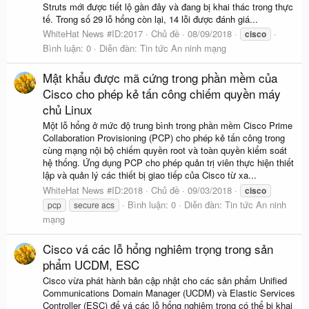
Struts mới được tiết lộ gần đây và đang bị khai thác trong thực
tế. Trong số 29 lỗ hổng còn lại, 14 lỗi được đánh giá...
WhiteHat News #ID:2017
Chủ đề
08/09/2018
cisco
Bình luận: 0
Diễn đàn:
Tin tức An ninh mạng
Mật khẩu được mã cứng trong phần mềm của
Cisco cho phép kẻ tấn công chiếm quyền máy
chủ Linux
Một lỗ hổng ở mức độ trung bình trong phần mềm Cisco Prime
Collaboration Provisioning (PCP) cho phép kẻ tấn công trong
cùng mạng nội bộ chiếm quyền root và toàn quyền kiểm soát
hệ thống. Ứng dụng PCP cho phép quản trị viên thực hiện thiết
lập và quản lý các thiết bị giao tiếp của Cisco từ xa...
WhiteHat News #ID:2018
Chủ đề
09/03/2018
cisco
Bình luận: 0
Diễn đàn:
Tin tức An ninh
pcp
secure acs
mạng
Cisco vá các lỗ hổng nghiêm trọng trong sản
phẩm UCDM, ESC
Cisco vừa phát hành bản cập nhật cho các sản phẩm Unified
Communications Domain Manager (UCDM) và Elastic Services
Controller (ESC) để vá các lỗ hổng nghiêm trọng có thể bị khai