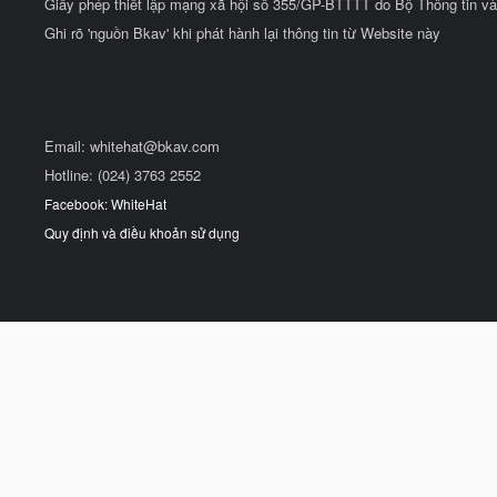
Giấy phép thiết lập mạng xã hội số 355/GP-BTTTT do Bộ Thông tin và
Ghi rõ 'nguồn Bkav' khi phát hành lại thông tin từ Website này
Email:
whitehat@bkav.com
Hotline: (024) 3763 2552
Facebook: WhiteHat
Quy định và điều khoản sử dụng