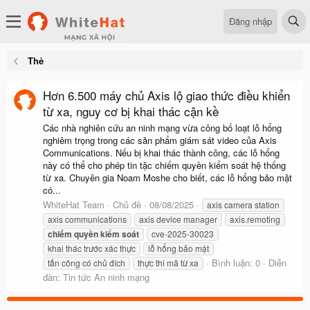
Đăng nhập
Thẻ
Hơn 6.500 máy chủ Axis lộ giao thức điều khiển
từ xa, nguy cơ bị khai thác cận kề
Các nhà nghiên cứu an ninh mạng vừa công bố loạt lỗ hổng
nghiêm trọng trong các sản phẩm giám sát video của Axis
Communications. Nếu bị khai thác thành công, các lỗ hổng
này có thể cho phép tin tặc chiếm quyền kiểm soát hệ thống
từ xa. Chuyên gia Noam Moshe cho biết, các lỗ hổng bảo mật
có...
WhiteHat Team
Chủ đề
08/08/2025
axis camera station
axis communications
axis device manager
axis.remoting
chiếm
quyền
kiểm
soát
cve-2025-30023
khai thác trước xác thực
lỗ hổng bảo mật
Bình luận: 0
Diễn
tấn công có chủ đích
thực thi mã từ xa
đàn:
Tin tức An ninh mạng