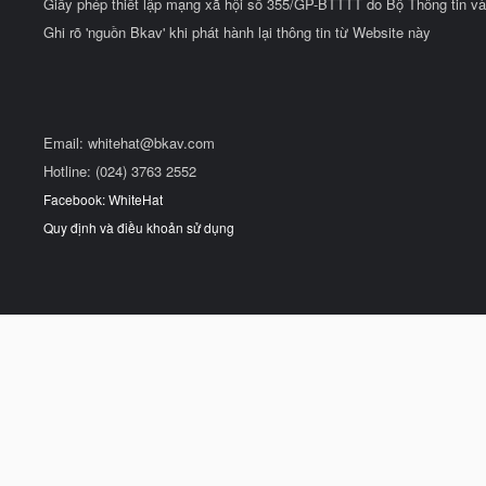
Giấy phép thiết lập mạng xã hội số 355/GP-BTTTT do Bộ Thông tin và
Ghi rõ 'nguồn Bkav' khi phát hành lại thông tin từ Website này
Email:
whitehat@bkav.com
Hotline: (024) 3763 2552
Facebook: WhiteHat
Quy định và điều khoản sử dụng