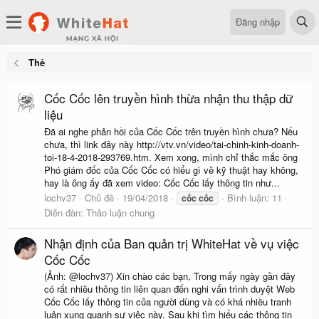
Đăng nhập
Thẻ
Cốc Cốc lên truyền hình thừa nhận thu thập dữ
liệu
Đã ai nghe phản hồi của Cốc Cốc trên truyền hình chưa? Nếu
chưa, thì link đây này http://vtv.vn/video/tai-chinh-kinh-doanh-
toi-18-4-2018-293769.htm. Xem xong, mình chỉ thắc mắc ông
Phó giám đốc của Cốc Cốc có hiểu gì về kỹ thuật hay không,
hay là ông ấy đã xem video: Cốc Cốc lấy thông tin như...
lochv37
Chủ đề
19/04/2018
Bình luận: 11
cốc
cốc
Diễn đàn:
Thảo luận chung
Nhận định của Ban quản trị WhiteHat về vụ việc
Cốc Cốc
(Ảnh: @lochv37) Xin chào các bạn, Trong mấy ngày gần đây
có rất nhiều thông tin liên quan đến nghi vấn trình duyệt Web
Cốc Cốc lấy thông tin của người dùng và có khá nhiều tranh
luận xung quanh sự việc này. Sau khi tìm hiểu các thông tin