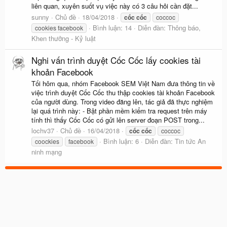
liên quan, xuyên suốt vụ việc này có 3 câu hỏi cần đặt...
sunny
Chủ đề
18/04/2018
cốc
cốc
coccoc
Bình luận: 14
Diễn đàn:
Thông báo,
cookies facebook
Khen thưởng - Kỷ luật
Nghi vấn trình duyệt Cốc Cốc lấy cookies tài
khoản Facebook
Tối hôm qua, nhóm Facebook SEM Việt Nam đưa thông tin về
việc trình duyệt Cốc Cốc thu thập cookies tài khoản Facebook
của người dùng. Trong video đăng lên, tác giả đã thực nghiệm
lại quá trình này: - Bật phần mềm kiểm tra request trên máy
tính thì thấy Cốc Cốc có gửi lên server đoạn POST trong...
lochv37
Chủ đề
16/04/2018
cốc
cốc
coccoc
Bình luận: 6
Diễn đàn:
Tin tức An
coockies
facebook
ninh mạng