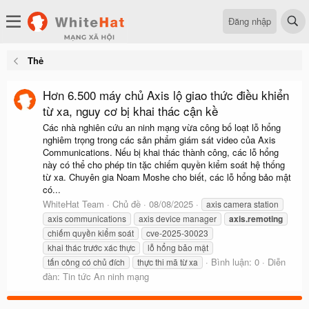
Đăng nhập
Thẻ
Hơn 6.500 máy chủ Axis lộ giao thức điều khiển
từ xa, nguy cơ bị khai thác cận kề
Các nhà nghiên cứu an ninh mạng vừa công bố loạt lỗ hổng
nghiêm trọng trong các sản phẩm giám sát video của Axis
Communications. Nếu bị khai thác thành công, các lỗ hổng
này có thể cho phép tin tặc chiếm quyền kiểm soát hệ thống
từ xa. Chuyên gia Noam Moshe cho biết, các lỗ hổng bảo mật
có...
WhiteHat Team
Chủ đề
08/08/2025
axis camera station
axis communications
axis device manager
axis.remoting
chiếm quyền kiểm soát
cve-2025-30023
khai thác trước xác thực
lỗ hổng bảo mật
Bình luận: 0
Diễn
tấn công có chủ đích
thực thi mã từ xa
đàn:
Tin tức An ninh mạng