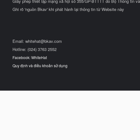
Giấy phép thiết lập mạng xã hội số 355/GP-BTTTT do Bộ Thông tin và
Ghi rõ 'nguồn Bkav' khi phát hành lại thông tin từ Website này
Email:
whitehat@bkav.com
Hotline: (024) 3763 2552
Facebook: WhiteHat
Quy định và điều khoản sử dụng