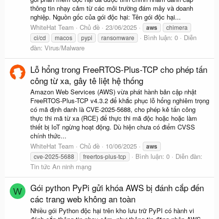
thông tin nhạy cảm từ các môi trường đám mây và doanh
nghiệp. Nguồn gốc của gói độc hại: Tên gói độc hại...
WhiteHat Team
Chủ đề
23/06/2025
aws
chimera
Bình luận: 0
Diễn
ci/cd
macos
pypi
ransomware
đàn:
Virus/Malware
Lỗ hổng trong FreeRTOS-Plus-TCP cho phép tấn
công từ xa, gây tê liệt hệ thống
Amazon Web Services (AWS) vừa phát hành bản cập nhật
FreeRTOS-Plus-TCP v4.3.2 để khắc phục lỗ hổng nghiêm trọng
có mã định danh là CVE-2025-5688, cho phép kẻ tấn công
thực thi mã từ xa (RCE) để thực thi mã độc hoặc hoặc làm
thiết bị IoT ngừng hoạt động. Dù hiện chưa có điểm CVSS
chính thức...
WhiteHat Team
Chủ đề
10/06/2025
aws
Bình luận: 0
Diễn đàn:
cve-2025-5688
freertos-plus-tcp
Tin tức An ninh mạng
Gói python PyPi gửi khóa AWS bị đánh cắp đến
W
các trang web không an toàn
Nhiều gói Python độc hại trên kho lưu trữ PyPI có hành vi