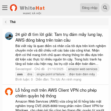
Đăng nhập
Thẻ
24 giờ đi tìm lời giải: Tam trụ đám mây lung lay,
AWS đóng băng trên toàn cầu
Bài viết này là quan điểm cá nhân của tôi dựa trên kinh nghiệm
chuyên môn và đối chiếu với các báo cáo công khai. Nhận
định có thể mang tính chủ quan nhưng thông tin đều dựa trên
dữ kiện xác thực từ nhiều nguồn tin cậy. Trong bức tranh hạ
tầng số toàn cầu hiện nay, ba trụ cột của điện toán đám...
Sevastopol
Chủ đề
21/10/2025
amazon web services
aws
dns
single point of failure
điện toán đám mây
Bình luận: 0
Diễn đàn:
Tin tức An ninh mạng
Lỗ hổng mới trên AWS Client VPN cho phép
chiếm quyền hệ thống
Amazon Web Services (AWS) vừa công bố lỗ hổng bảo mật
nghiêm trọng CVE-2025-8069 trong phần mềm Client VPN for
Windows, cho phép kẻ tấn công leo thang đặc quyền từ người