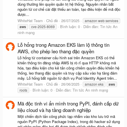
dùng thường lên quyền quản trị hệ thống. Nguyên nhân bắt
nguồn từ cơ chế cài đặt thiếu an toàn, tạo điều kiện để mã độc
được...
WhiteHat Team
Chủ đề
26/07/2025
amazon web services
Bình luận: 0
Diễn đàn:
Tin tức An
aws
cve-2025-8069
ninh mạng
Lỗ hổng trong Amazon EKS làm lộ thông tin
AWS, cho phép leo thang đặc quyền
Lỗ hổng từ container cấu hình sai trên Amazon EKS có thể
khiến thông tin đăng nhập AWS bị rò rỉ qua HTTP không mã
hóa, tạo điều kiện cho kẻ tấn công chiếm quyền điều khiển hệ
thống, leo thang đặc quyền và truy cập sâu vào hạ tầng đám
mây. Lỗ hổng bắt nguồn từ dịch vụ Pod Identity Agent trên...
WhiteHat Team
Chủ đề
26/06/2025
amazon eks
aws
Bình luận: 0
Diễn đàn:
Tin tức An ninh mạng
roots
Mã độc tinh vi ẩn mình trong PyPI, đánh cắp dữ
liệu cloud và hạ tầng doanh nghiệp
Một chiến dịch tấn công phức tạp nhắm vào kho lưu trữ mã
nguồn PyPI (Python Package Index), trong đó hacker sử dụng
gói phần mềm độc hại đã được tinh chỉnh nhằm đánh cắp