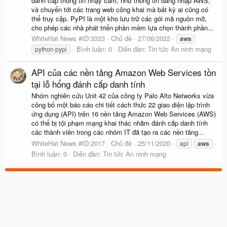
đánh cắp thông tin nhạy cảm, như thông tin đăng nhập AWS,
và chuyển tới các trang web công khai mà bất kỳ ai cũng có
thể truy cập. PyPI là một kho lưu trữ các gói mã nguồn mở,
cho phép các nhà phát triển phần mềm lựa chọn thành phần...
WhiteHat News #ID:3333
Chủ đề
27/06/2022
aws
Bình luận: 0
Diễn đàn:
Tin tức An ninh mạng
python pypi
API của các nền tảng Amazon Web Services tồn
tại lỗ hổng đánh cắp danh tính
Nhóm nghiên cứu Unit 42 của công ty Palo Alto Networks vừa
công bố một báo cáo chi tiết cách thức 22 giao diện lập trình
ứng dụng (API) trên 16 nền tảng Amazon Web Services (AWS)
có thể bị tội phạm mạng khai thác nhằm đánh cắp danh tính
các thành viên trong các nhóm IT đã tạo ra các nền tảng...
WhiteHat News #ID:2017
Chủ đề
25/11/2020
api
aws
Bình luận: 0
Diễn đàn:
Tin tức An ninh mạng