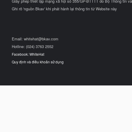
Giấy phép thiết lập mạng xã hội số 355/GP-BTTTT do Bộ Thông tin và
Ghi rõ 'nguồn Bkav' khi phát hành lại thông tin từ Website này
Email:
whitehat@bkav.com
Hotline: (024) 3763 2552
Facebook: WhiteHat
Quy định và điều khoản sử dụng