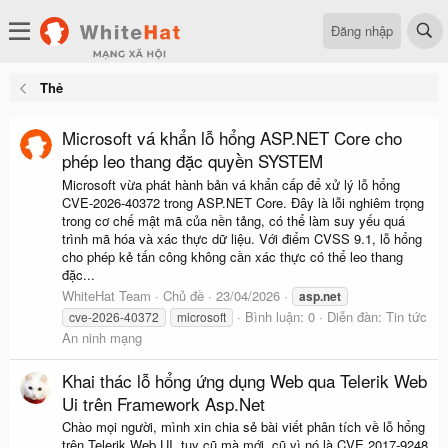
Đăng nhập
Thẻ
Microsoft vá khẩn lỗ hổng ASP.NET Core cho
phép leo thang đặc quyền SYSTEM
Microsoft vừa phát hành bản vá khẩn cấp để xử lý lỗ hổng
CVE-2026-40372 trong ASP.NET Core. Đây là lỗi nghiêm trọng
trong cơ chế mật mã của nền tảng, có thể làm suy yếu quá
trình mã hóa và xác thực dữ liệu. Với điểm CVSS 9.1, lỗ hổng
cho phép kẻ tấn công không cần xác thực có thể leo thang
đặc...
WhiteHat Team
Chủ đề
23/04/2026
asp.net
Bình luận: 0
Diễn đàn:
Tin tức
cve-2026-40372
microsoft
An ninh mạng
Khai thác lỗ hổng ứng dụng Web qua Telerik Web
Ui trên Framework Asp.Net
Chào mọi người, mình xin chia sẻ bài viết phân tích về lỗ hổng
trên Telerik Web UI, tuy cũ mà mới, cũ vì nó là CVE 2017-9248