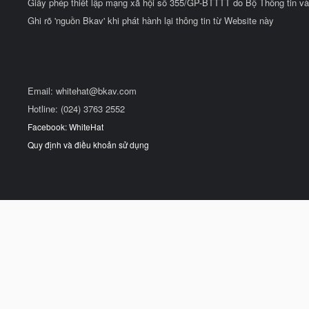
Giấy phép thiết lập mạng xã hội số 355/GP-BTTTT do Bộ Thông tin và
Ghi rõ 'nguồn Bkav' khi phát hành lại thông tin từ Website này
Email:
whitehat@bkav.com
Hotline: (024) 3763 2552
Facebook: WhiteHat
Quy định và điều khoản sử dụng