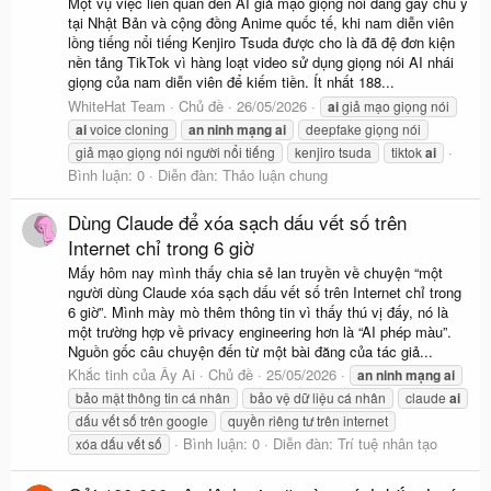
Một vụ việc liên quan đến AI giả mạo giọng nói đang gây chú ý
tại Nhật Bản và cộng đồng Anime quốc tế, khi nam diễn viên
lồng tiếng nổi tiếng Kenjiro Tsuda được cho là đã đệ đơn kiện
nền tảng TikTok vì hàng loạt video sử dụng giọng nói AI nhái
giọng của nam diễn viên để kiếm tiền. Ít nhất 188...
WhiteHat Team
Chủ đề
26/05/2026
ai
giả mạo giọng nói
ai
voice cloning
an
ninh
mạng
ai
deepfake giọng nói
giả mạo giọng nói người nổi tiếng
kenjiro tsuda
tiktok
ai
Bình luận: 0
Diễn đàn:
Thảo luận chung
Dùng Claude để xóa sạch dấu vết số trên
Internet chỉ trong 6 giờ
Mấy hôm nay mình thấy chia sẻ lan truyền về chuyện “một
người dùng Claude xóa sạch dấu vết số trên Internet chỉ trong
6 giờ”. Mình mày mò thêm thông tin vì thấy thú vị đấy, nó là
một trường hợp về privacy engineering hơn là “AI phép màu”.
Nguồn gốc câu chuyện đến từ một bài đăng của tác giả...
Khắc tinh của Ây Ai
Chủ đề
25/05/2026
an
ninh
mạng
ai
bảo mật thông tin cá nhân
bảo vệ dữ liệu cá nhân
claude
ai
dấu vết số trên google
quyền riêng tư trên internet
Bình luận: 0
Diễn đàn:
Trí tuệ nhân tạo
xóa dấu vết số