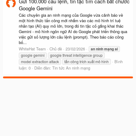
Gửi 100.000 câu lệnh, tin tặc tìm cách bắt chước
Google Gemini
Các chuyên gia an ninh mạng của Google vừa cảnh báo về
một hình thức tấn công mới nhắm vào các mô hình trí tuệ
nhân tạo (AI) quy mô lớn, trong đó tin tặc cố gắng khai thác
Gemini - mô hình ngôn ngữ AI do Google phát triển thông qua
việc gửi số lượng lớn câu lệnh (prompt). Theo báo cáo công
bố...
WhiteHat Team
Chủ đề
23/02/2026
an
ninh
mạng
ai
google gemini
google threat intelligence group
Bình
model extraction attack
tấn công trích xuất mô hình
luận: 0
Diễn đàn:
Tin tức An ninh mạng