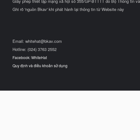
Giấy phép thiết lập mạng xã hội số 355/GP-BTTTT do Bộ Thông tin và
Ghi rõ 'nguồn Bkav' khi phát hành lại thông tin từ Website này
Email:
whitehat@bkav.com
Hotline: (024) 3763 2552
Facebook: WhiteHat
Quy định và điều khoản sử dụng