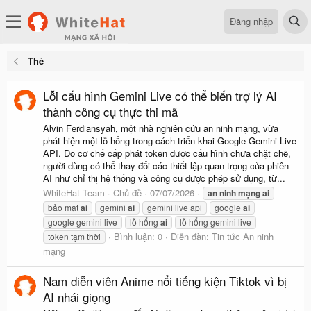
Đăng nhập
Thẻ
Lỗi cấu hình Gemini Live có thể biến trợ lý AI
thành công cụ thực thi mã
Alvin Ferdiansyah, một nhà nghiên cứu an ninh mạng, vừa
phát hiện một lỗ hổng trong cách triển khai Google Gemini Live
API. Do cơ chế cấp phát token được cấu hình chưa chặt chẽ,
người dùng có thể thay đổi các thiết lập quan trọng của phiên
AI như chỉ thị hệ thống và công cụ được phép sử dụng, từ...
WhiteHat Team
Chủ đề
07/07/2026
an
ninh
mạng
ai
bảo mật
ai
gemini
ai
gemini live api
google
ai
google gemini live
lỗ hổng
ai
lỗ hổng gemini live
Bình luận: 0
Diễn đàn:
Tin tức An ninh
token tạm thời
mạng
Nam diễn viên Anime nổi tiếng kiện Tiktok vì bị
AI nhái giọng