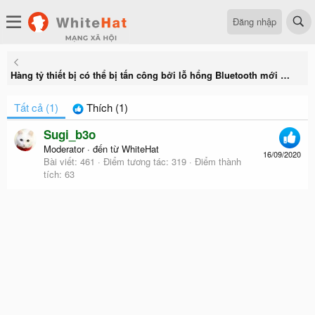
Đăng nhập
Hàng tỷ thiết bị có thể bị tấn công bởi lỗ hổng Bluetooth mới có tên BLESA
Tất cả
(1)
Thích
(1)
Sugi_b3o
Moderator
·
đến từ
WhiteHat
16/09/2020
Bài viết
461
Điểm tương tác
319
Điểm thành
tích
63