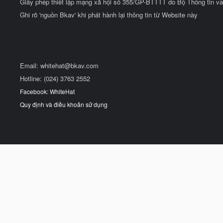
Giấy phép thiết lập mạng xã hội số 355/GP-BTTTT do Bộ Thông tin và
Ghi rõ 'nguồn Bkav' khi phát hành lại thông tin từ Website này
Email:
whitehat@bkav.com
Hotline: (024) 3763 2552
Facebook: WhiteHat
Quy định và điều khoản sử dụng