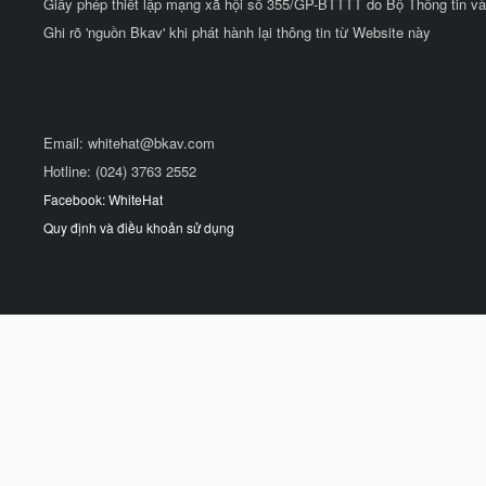
Giấy phép thiết lập mạng xã hội số 355/GP-BTTTT do Bộ Thông tin và
Ghi rõ 'nguồn Bkav' khi phát hành lại thông tin từ Website này
Email:
whitehat@bkav.com
Hotline: (024) 3763 2552
Facebook: WhiteHat
Quy định và điều khoản sử dụng