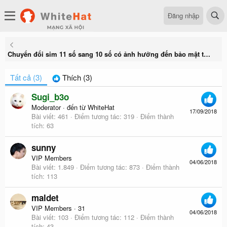
Đăng nhập
Chuyển đổi sim 11 số sang 10 số có ảnh hưởng đến bảo mật tài khoản không?
Tất cả
(3)
Thích
(3)
Sugi_b3o
Moderator
·
đến từ
WhiteHat
17/09/2018
Bài viết
461
Điểm tương tác
319
Điểm thành
tích
63
sunny
VIP Members
04/06/2018
Bài viết
1.849
Điểm tương tác
873
Điểm thành
tích
113
maldet
VIP Members
·
31
04/06/2018
Bài viết
103
Điểm tương tác
112
Điểm thành
tích
43