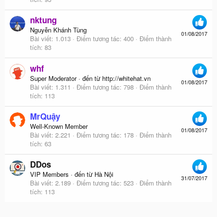
nktung
Nguyễn Khánh Tùng
01/08/2017
Bài viết
1.013
Điểm tương tác
400
Điểm thành
tích
83
whf
Super Moderator
·
đến từ
http://whitehat.vn
01/08/2017
Bài viết
1.311
Điểm tương tác
798
Điểm thành
tích
113
MrQuậy
Well-Known Member
01/08/2017
Bài viết
2.221
Điểm tương tác
178
Điểm thành
tích
63
DDos
VIP Members
·
đến từ
Hà Nội
31/07/2017
Bài viết
2.189
Điểm tương tác
523
Điểm thành
tích
113