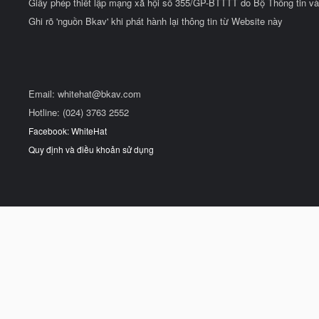
Giấy phép thiết lập mạng xã hội số 355/GP-BTTTT do Bộ Thông tin và
Ghi rõ 'nguồn Bkav' khi phát hành lại thông tin từ Website này
Email:
whitehat@bkav.com
Hotline: (024) 3763 2552
Facebook: WhiteHat
Quy định và điều khoản sử dụng