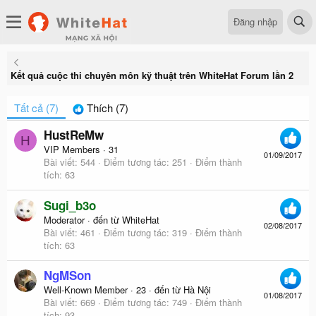
Đăng nhập
Kết quả cuộc thi chuyên môn kỹ thuật trên WhiteHat Forum lần 2
Tất cả
(7)
Thích
(7)
HustReMw
H
VIP Members
·
31
01/09/2017
Bài viết
544
Điểm tương tác
251
Điểm thành
tích
63
Sugi_b3o
Moderator
·
đến từ
WhiteHat
02/08/2017
Bài viết
461
Điểm tương tác
319
Điểm thành
tích
63
NgMSon
Well-Known Member
·
23
·
đến từ
Hà Nội
01/08/2017
Bài viết
669
Điểm tương tác
749
Điểm thành
tích
93