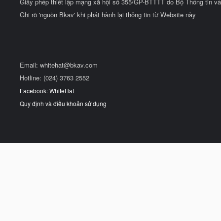
Giấy phép thiết lập mạng xã hội số 355/GP-BTTTT do Bộ Thông tin và
Ghi rõ 'nguồn Bkav' khi phát hành lại thông tin từ Website này
Email:
whitehat@bkav.com
Hotline: (024) 3763 2552
Facebook: WhiteHat
Quy định và điều khoản sử dụng