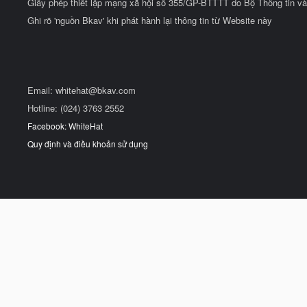
Giấy phép thiết lập mạng xã hội số 355/GP-BTTTT do Bộ Thông tin và
Ghi rõ 'nguồn Bkav' khi phát hành lại thông tin từ Website này
Email:
whitehat@bkav.com
Hotline: (024) 3763 2552
Facebook: WhiteHat
Quy định và điều khoản sử dụng