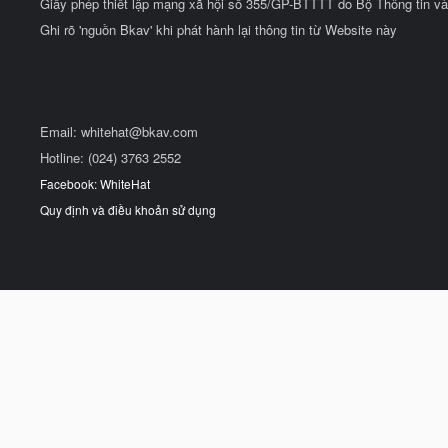
Giấy phép thiết lập mạng xã hội số 355/GP-BTTTT do Bộ Thông tin và
Ghi rõ 'nguồn Bkav' khi phát hành lại thông tin từ Website này
Email:
whitehat@bkav.com
Hotline: (024) 3763 2552
Facebook: WhiteHat
Quy định và điều khoản sử dụng