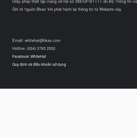
Giấy phép thiết lập mạng xã hội số 355/GP-BTTTT do Bộ Thông tin và
Ghi rõ 'nguồn Bkav' khi phát hành lại thông tin từ Website này
Email:
whitehat@bkav.com
Hotline: (024) 3763 2552
Facebook: WhiteHat
Quy định và điều khoản sử dụng