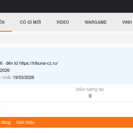
ÊN
CÓ GÌ MỚI
VIDEO
WARGAME
VINH
6
·
đến từ
https://tribuna-cz.ru/
/2026
y nhất
19/03/2026
Điểm tương tác
0
 đăng
Giới thiệu