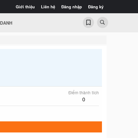
Giới thiệu
Liên hệ
Đăng nhập
Đăng ký
 DANH
Điểm thành tích
0