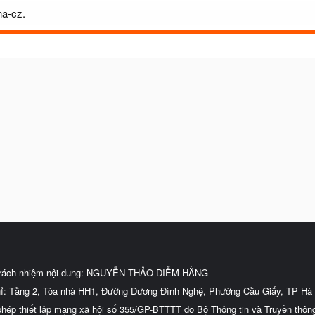
na-cz.
trách nhiệm nội dung: NGUYỄN THẢO DIỄM HẰNG
hỉ: Tầng 2, Tòa nhà HH1, Đường Dương Đình Nghệ, Phường Cầu Giấy, TP Hà 
phép thiết lập mạng xã hội số 355/GP-BTTTT do Bộ Thông tin và Truyền thôn