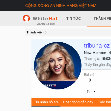
CỘNG ĐỒNG AN NINH MẠNG VIỆT NAM
TIN TỨC
THÀNH VI
Thành viên
tribuna-cz
New Member
·
4
Tham gia
19/03
Thấy lần gần đâ
Bài viết
0
Tìm
Tin nhắn hồ sơ
Hoạt động gần đây
Các bài