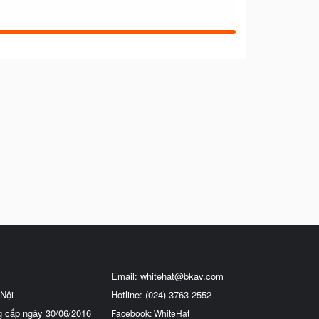
Email:
whitehat@bkav.com
Nội
Hotline: (024) 3763 2552
g cấp ngày 30/06/2016
Facebook: WhiteHat