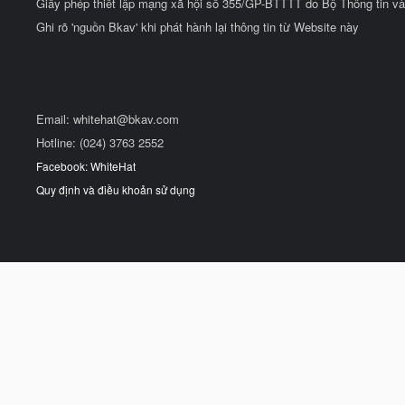
Giấy phép thiết lập mạng xã hội số 355/GP-BTTTT do Bộ Thông tin và
Ghi rõ 'nguồn Bkav' khi phát hành lại thông tin từ Website này
Email:
whitehat@bkav.com
Hotline: (024) 3763 2552
Facebook: WhiteHat
Quy định và điều khoản sử dụng