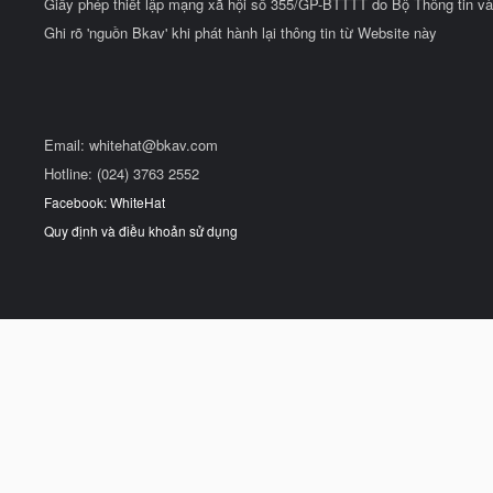
Giấy phép thiết lập mạng xã hội số 355/GP-BTTTT do Bộ Thông tin và
Ghi rõ 'nguồn Bkav' khi phát hành lại thông tin từ Website này
Email:
whitehat@bkav.com
Hotline: (024) 3763 2552
Facebook: WhiteHat
Quy định và điều khoản sử dụng