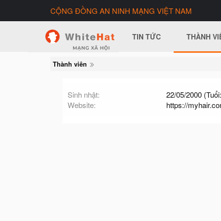
CỘNG ĐỒNG AN NINH MẠNG VIỆT NAM
TIN TỨC
THÀNH VI
Thành viên
Sinh nhật
22/05/2000 (Tuổi:
Website
https://myhair.c