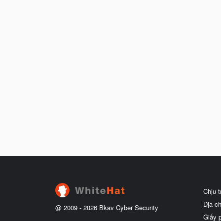
Chịu 
Địa c
@ 2009 -
2026
Bkav Cyber Security
Giấy 