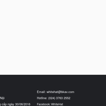
Email:
whitehat@bkav.com
Nội
Hotline: (024) 3763 2552
g cấp ngày 30/06/2016
Facebook: WhiteHat