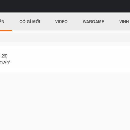
ÊN
CÓ GÌ MỚI
VIDEO
WARGAME
VINH
 26)
om.vn/