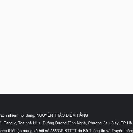
trách nhiệm nội dung: NGUYỄN THẢO DIỄM HẰNG
hỉ: Tầng 2, Tòa nhà HH1, Đường Dương Đình Nghệ, Phường Cầu Giấy, TP Hà 
phép thiết lập mạng xã hội số 355/GP-BTTTT do Bộ Thông tin và Truyền thôn