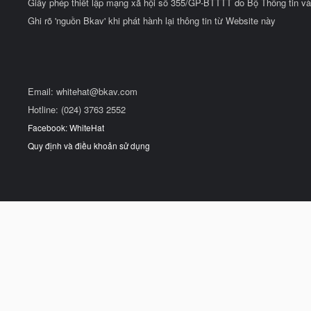
Giấy phép thiết lập mạng xã hội số 355/GP-BTTTT do Bộ Thông tin và
Ghi rõ 'nguồn Bkav' khi phát hành lại thông tin từ Website này
Email:
whitehat@bkav.com
Hotline: (024) 3763 2552
Facebook: WhiteHat
Quy định và điều khoản sử dụng