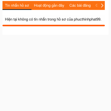
Tin nhắn hồ sơ
Hoạt động gần đây
Các bài đăng
Giới thiệu
Hiện tại không có tin nhắn trong hồ sơ của phucthinhphat99.