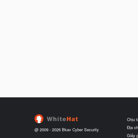
Chịu 
Địa c
@ 2009 -
2026
Bkav Cyber Security
Giấy 