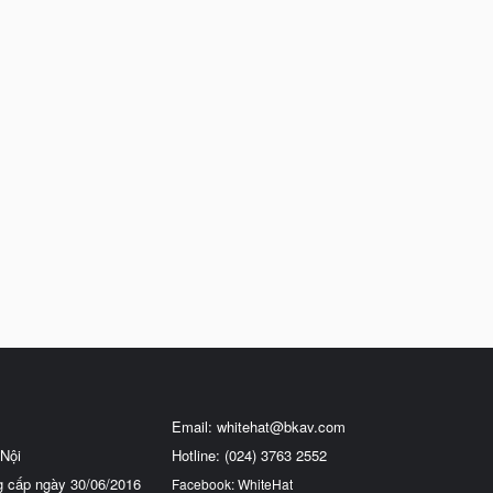
Email:
whitehat@bkav.com
Nội
Hotline: (024) 3763 2552
g cấp ngày 30/06/2016
Facebook: WhiteHat