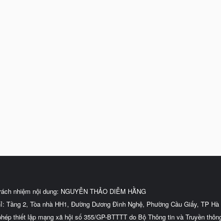
trách nhiệm nội dung: NGUYỄN THẢO DIỄM HẰNG
hỉ: Tầng 2, Tòa nhà HH1, Đường Dương Đình Nghệ, Phường Cầu Giấy, TP Hà 
phép thiết lập mạng xã hội số 355/GP-BTTTT do Bộ Thông tin và Truyền thôn