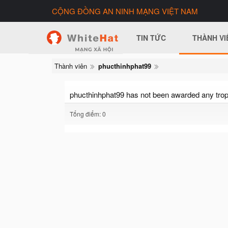
CỘNG ĐỒNG AN NINH MẠNG VIỆT NAM
TIN TỨC
THÀNH VI
Thành viên
phucthinhphat99
phucthinhphat99 has not been awarded any trop
Tổng điểm: 0