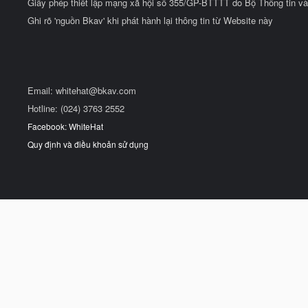
Giấy phép thiết lập mạng xã hội số 355/GP-BTTTT do Bộ Thông tin và
Ghi rõ 'nguồn Bkav' khi phát hành lại thông tin từ Website này
Email:
whitehat@bkav.com
Hotline: (024) 3763 2552
Facebook: WhiteHat
Quy định và điều khoản sử dụng