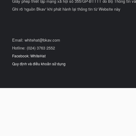
Giấy phép thiết lập mạng xã hội số 355/GP-BTTTT do Bộ Thông tin và
Ghi rõ 'nguồn Bkav' khi phát hành lại thông tin từ Website này
Email:
whitehat@bkav.com
Hotline: (024) 3763 2552
Facebook: WhiteHat
Quy định và điều khoản sử dụng