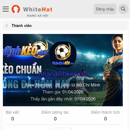
Đăng nhập
Thành viên
nhandinhkeoclic
New Member
·
28
·
đến từ
Hồ Chí Minh
Tham gia
01/04/2026
Thấy lần gần đây nhất
01/04/2026
Bài viết
Điểm tương tác
Điểm thành tích
0
0
0