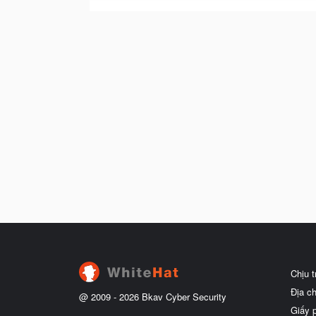
Chịu 
Địa c
@ 2009 -
2026
Bkav Cyber Security
Giấy 