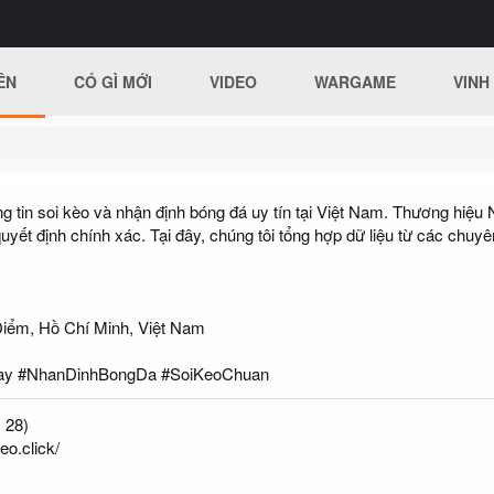
ÊN
CÓ GÌ MỚI
VIDEO
WARGAME
VINH
 tin soi kèo và nhận định bóng đá uy tín tại Việt Nam. Thương hiệ
quyết định chính xác. Tại đây, chúng tôi tổng hợp dữ liệu từ các chu
Điểm, Hồ Chí Minh, Việt Nam
ay #NhanDinhBongDa #SoiKeoChuan
 28)
eo.click/