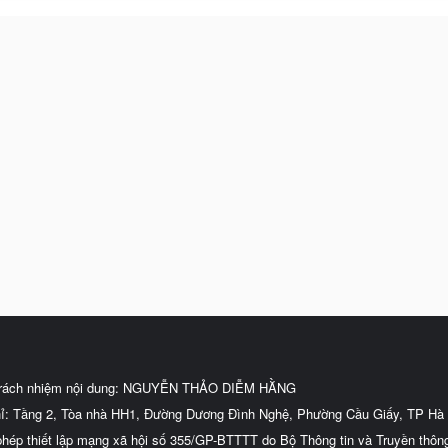
trách nhiệm nội dung: NGUYỄN THẢO DIỄM HẰNG
hỉ: Tầng 2, Tòa nhà HH1, Đường Dương Đình Nghệ, Phường Cầu Giấy, TP Hà 
phép thiết lập mạng xã hội số 355/GP-BTTTT do Bộ Thông tin và Truyền thôn