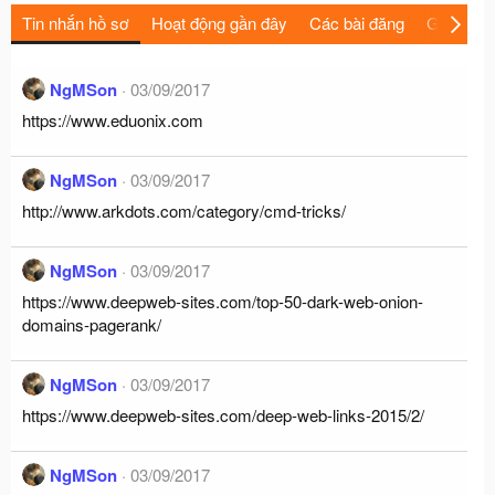
Tin nhắn hồ sơ
Hoạt động gần đây
Các bài đăng
Giới thiệu
NgMSon
03/09/2017
https://www.eduonix.com
NgMSon
03/09/2017
http://www.arkdots.com/category/cmd-tricks/
NgMSon
03/09/2017
https://www.deepweb-sites.com/top-50-dark-web-onion-
domains-pagerank/
NgMSon
03/09/2017
https://www.deepweb-sites.com/deep-web-links-2015/2/
NgMSon
03/09/2017