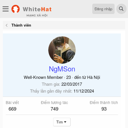
Đăng nhập
Thành viên
NgMSon
Well-Known Member
·
23
·
đến từ
Hà Nội
Tham gia
22/03/2017
Thấy lần gần đây nhất
11/12/2024
Bài viết
Điểm tương tác
Điểm thành tích
669
749
93
Tìm