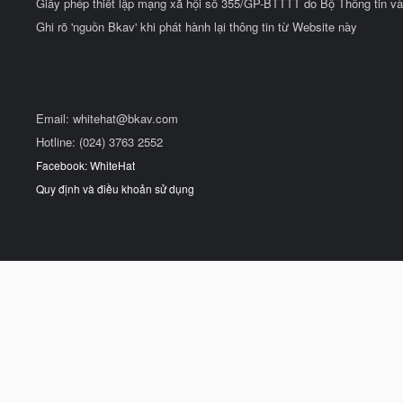
Giấy phép thiết lập mạng xã hội số 355/GP-BTTTT do Bộ Thông tin và
Ghi rõ 'nguồn Bkav' khi phát hành lại thông tin từ Website này
Email:
whitehat@bkav.com
Hotline: (024) 3763 2552
Facebook: WhiteHat
Quy định và điều khoản sử dụng