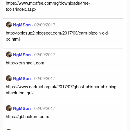
https://www.mcafee.com/sg/downloads/free-
tools/index.aspx
NgMSon
02/09/2017
http://topicsup2.blogspot.com/2017/03/earn-bitcoin-old-
pc.html
NgMSon
02/09/2017
http://xeushack.com
NgMSon
02/09/2017
https://www.darknet.org.uk/2017/07/ghost-phisher-phishing-
attack-tool-gui/
NgMSon
02/09/2017
https://gbhackers.com/