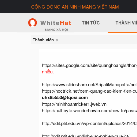
CỘNG ĐỒNG AN NINH MẠNG VIỆT NAM
TIN TỨC
THÀNH VI
Thành viên
https://sites.google.com/site/quanghoangls/th
nhiều.
https://www.slideshare.net/SripatiMahapatra/net
https://hoctrick.net/xem-quang-cao-kiem-tien-c
uhx85553@tqosi.com
https://minhhoantricker1.jweb.vn
https://null-byte.wonderhowto.com/how-to/pass
http://cdit.ptit.edu.vn/wp-content/uploads/20
http://cdit.ptit.edu.vn/linh-vuc-nghien-cuu-ict/