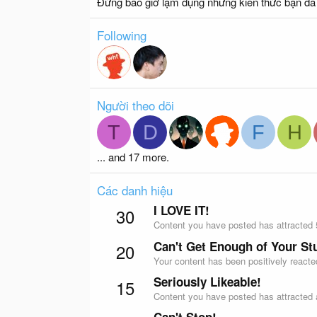
Đừng bao giờ lạm dụng những kiến thức bạn đã 
Following
Người theo dõi
T
D
F
H
... and 17 more.
Các danh hiệu
I LOVE IT!
30
Content you have posted has attracted 5
Can't Get Enough of Your Stu
20
Your content has been positively reacte
Seriously Likeable!
15
Content you have posted has attracted a