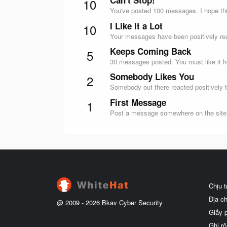
Can't Stop!
10
You've posted 100 messages. I hope thi
I Like It a Lot
10
Your messages have been positively rea
Keeps Coming Back
5
30 messages posted. You must like it h
Somebody Likes You
2
Somebody out there reacted positively t
First Message
1
Post a message somewhere on the site t
Chịu 
Địa c
@ 2009 -
2026
Bkav Cyber Security
Giấy 
Ghi rõ