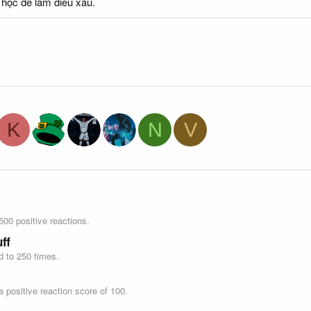
học để làm điều xấu.
K
N
V
00 positive reactions.
ff
d to 250 times.
 positive reaction score of 100.