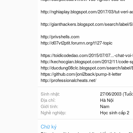
http://nghiaplay.blogspot.com/2017/03/tut-veri-
http://gianthackers.blogspot.com/search/label/
http://privshells.com
http://d07vt2ptit.forumn.org/t127-topic
https://toidicodedao.com/2015/07/07...-chat-voi
http://kechocgian.blogspot.com/2012/11/code-
http://ducdung08clc.blogspot.com/search/label
https://github.com/joni2back/pump-it-letter
http://professionalcheats.net/
Sinh nhật
27/06/2003 (Tuổi:
Địa chỉ
Hà Nội
Giới tính
Nam
Nghề nghiệp
Học sinh cấp 2
Chữ ký