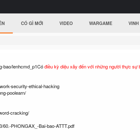
ÊN
CÓ GÌ MỚI
VIDEO
WARGAME
VINH
ong-bao/lenhcmd_p1Có
điều kỳ diệu xảy đến với những người thực sự 
work-security-ethical-hacking
ung-poolearn/
word-cracking/
14/03/60.-PHONGAX_-Bai-bao-ATTT.pdf