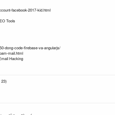
account-facebook-2017-kid.html
SEO Tools
-50-dong-code-firebase-va-angularjs/
spam-mail.html
/Email Hacking
 23)