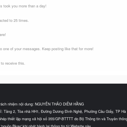
s took you more than a day!
cted to 25 times.
ere!
o one of your messages. Keep posting like that for more!
o receive this.
trách nhiệm nội dung: NGUYỄN THẢO DIỄM HẰNG
hỉ: Tầng 2, Tòa nhà HH1, Đường Dương Đình Nghệ, Phường Cầu Giấy, TP Hà 
phép thiết lập mạng xã hội số 355/GP-BTTTT do Bộ Thông tin và Truyền thôn
 'nguồn Bkav' khi phát hành lại thông tin từ Website này