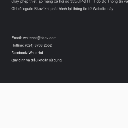
Giấy phép thiết lập mạng xã hội số 355/GP-BTTTT do Bộ Thông tin và
Ghi rõ 'nguồn Bkav' khi phát hành lại thông tin từ Website này
Email:
whitehat@bkav.com
Hotline: (024) 3763 2552
Facebook: WhiteHat
Quy định và điều khoản sử dụng