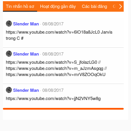
Tin nhắn hồ sơ
Hoạt động gần đây
Các bài đăng
Giới thiệu
Slender Man
08/08/2017
https://www.youtube.com/watch?v=6IO18a8JcL0
Jarvis
trong C #
Slender Man
08/08/2017
https://www.youtube.com/watch?v=S_jfolazLG0
//
https://www.youtube.com/watch?v=m_aJzmAsgqg
//
https://www.youtube.com/watch?v=mrV8ZOOqOkU
Slender Man
08/08/2017
https://www.youtube.com/watch?v=jjN2VNY5w8g