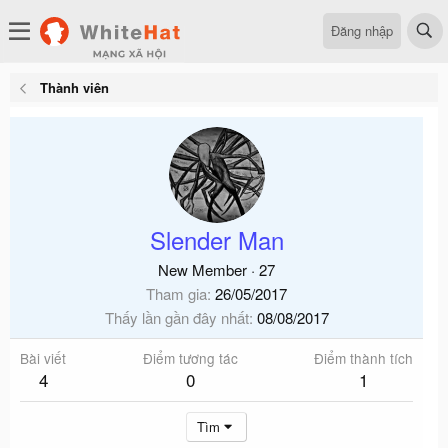
Đăng nhập
Thành viên
Slender Man
New Member
·
27
Tham gia
26/05/2017
Thấy lần gần đây nhất
08/08/2017
Bài viết
Điểm tương tác
Điểm thành tích
4
0
1
Tìm