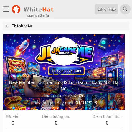
Đăng nhập
Thành viên
jkgame
New Member
·
36
·
đến từ
649 Linh Đàm, Hoàng Mai, Hà
Nội
Tham gia
01/04/2026
Thấy lần gần đây nhất
01/04/2026
Bài viết
Điểm tương tác
Điểm thành tích
0
0
0