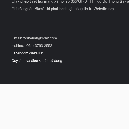
Giấy phép thiết lập mạng xã hội số 355/GP-BTTTT do Bộ Thông tin và
Ghi rõ 'nguồn Bkav' khi phát hành lại thông tin từ Website này
Email:
whitehat@bkav.com
Hotline: (024) 3763 2552
Facebook: WhiteHat
Quy định và điều khoản sử dụng