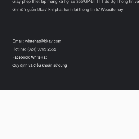
Giấy phép thiết lập mạng xã hội số 355/GP-BTTTT do Bộ Thông tin và
Ghi rõ 'nguồn Bkav' khi phát hành lại thông tin từ Website này
Email:
whitehat@bkav.com
Hotline: (024) 3763 2552
Facebook: WhiteHat
Quy định và điều khoản sử dụng