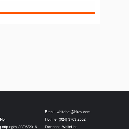
Email:
whitehat@bkav.com
Nội
Hotline: (024) 3763 2552
g cấp ngày 30/06/2016
Facebook: WhiteHat