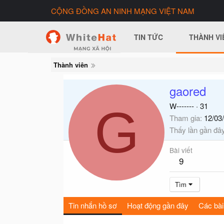
CỘNG ĐỒNG AN NINH MẠNG VIỆT NAM
TIN TỨC
THÀNH VI
Thành viên
gaored
G
W-------
·
31
Tham gia
12/03
Thấy lần gần đâ
Bài viết
9
Tìm
Tin nhắn hồ sơ
Hoạt động gần đây
Các bài