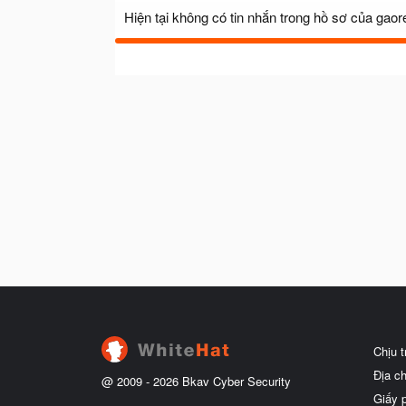
Hiện tại không có tin nhắn trong hồ sơ của gaor
Chịu 
Địa c
@ 2009 -
2026
Bkav Cyber Security
Giấy 