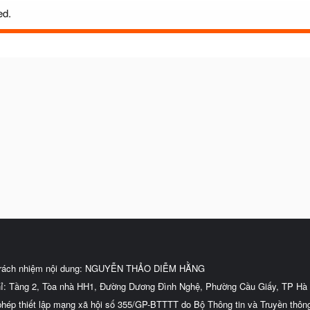
ed.
trách nhiệm nội dung: NGUYỄN THẢO DIỄM HẰNG
hỉ: Tầng 2, Tòa nhà HH1, Đường Dương Đình Nghệ, Phường Cầu Giấy, TP Hà 
phép thiết lập mạng xã hội số 355/GP-BTTTT do Bộ Thông tin và Truyền thôn