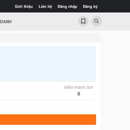
Giới thiệu
Liên hệ
Đăng nhập
Đăng ký
 DANH
Điểm thành tích
6