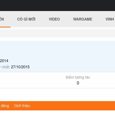
ÊN
CÓ GÌ MỚI
VIDEO
WARGAME
VINH
/2014
y nhất
27/10/2015
Điểm tương tác
0
 đăng
Giới thiệu