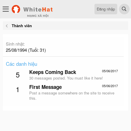
Đăng nhập
Thành viên
Sinh nhật
25/08/1994 (Tuổi: 31)
Các danh hiệu
Keeps Coming Back
05/06/2017
5
30 messages posted. You must like it here!
First Message
05/06/2017
1
Post a message somewhere on the site to receive
this.