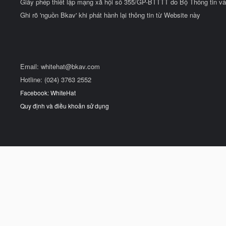
Giấy phép thiết lập mạng xã hội số 355/GP-BTTTT do Bộ Thông tin và
Ghi rõ 'nguồn Bkav' khi phát hành lại thông tin từ Website này
Email:
whitehat@bkav.com
Hotline: (024) 3763 2552
Facebook: WhiteHat
Quy định và điều khoản sử dụng