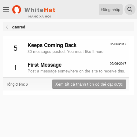
Đăng nhập
gaored
Keeps Coming Back
05/06/2017
5
30 messages posted. You must like it here!
First Message
05/06/2017
1
Post a message somewhere on the site to receive this.
Xem tất cả thành tích có thể đạt được
Tổng điểm: 6