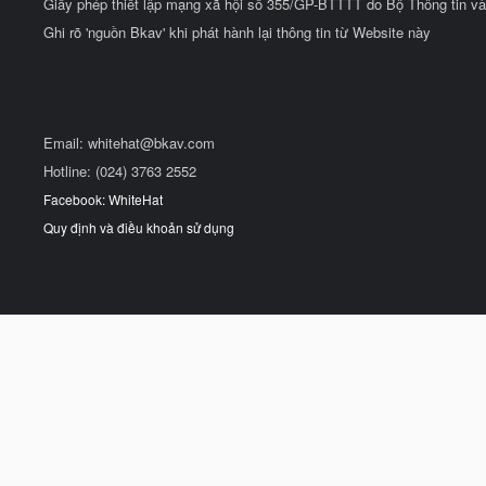
Giấy phép thiết lập mạng xã hội số 355/GP-BTTTT do Bộ Thông tin và
Ghi rõ 'nguồn Bkav' khi phát hành lại thông tin từ Website này
Email:
whitehat@bkav.com
Hotline: (024) 3763 2552
Facebook: WhiteHat
Quy định và điều khoản sử dụng