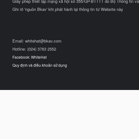
Giấy phép thiết lập mạng xã hội số 355/GP-BTTTT do Bộ Thông tin và
Ghi rõ 'nguồn Bkav' khi phát hành lại thông tin từ Website này
Email:
whitehat@bkav.com
Hotline: (024) 3763 2552
Facebook: WhiteHat
Quy định và điều khoản sử dụng