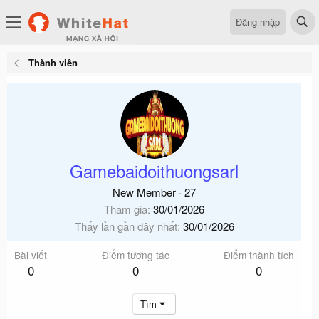
Đăng nhập
Thành viên
Gamebaidoithuongsarl
New Member
·
27
Tham gia
30/01/2026
Thấy lần gần đây nhất
30/01/2026
Bài viết
Điểm tương tác
Điểm thành tích
0
0
0
Tìm