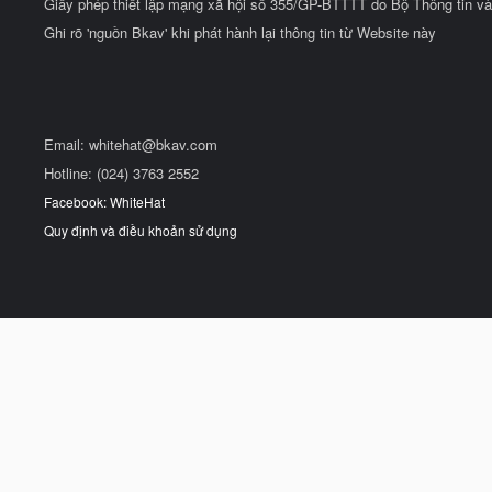
Giấy phép thiết lập mạng xã hội số 355/GP-BTTTT do Bộ Thông tin và
Ghi rõ 'nguồn Bkav' khi phát hành lại thông tin từ Website này
Email:
whitehat@bkav.com
Hotline: (024) 3763 2552
Facebook: WhiteHat
Quy định và điều khoản sử dụng