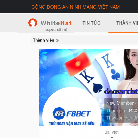
CỘNG ĐỒNG AN NINH MẠNG VIỆT NAM
TIN TỨC
THÀNH VI
Thành viên
dacsanda
New Member
·
Tham gia
04/0
Thấy lần gần đâ
Bài viết