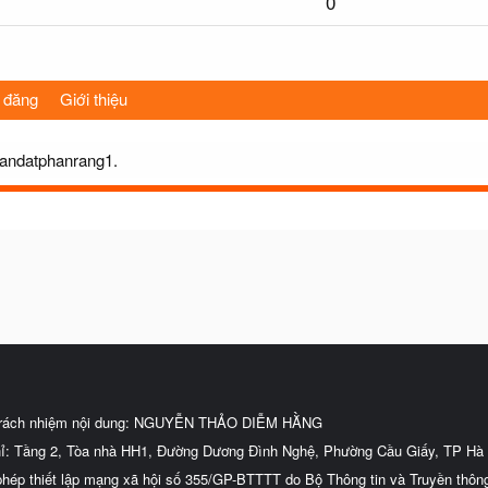
0
 đăng
Giới thiệu
sandatphanrang1.
trách nhiệm nội dung: NGUYỄN THẢO DIỄM HẰNG
hỉ: Tầng 2, Tòa nhà HH1, Đường Dương Đình Nghệ, Phường Cầu Giấy, TP Hà 
phép thiết lập mạng xã hội số 355/GP-BTTTT do Bộ Thông tin và Truyền thôn