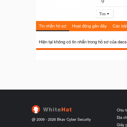
0
Tìm
Tin nhắn hồ sơ
Hoạt động gần đây
Các bài
Hiện tại không có tin nhắn trong hồ sơ của dac
Chịu 
Địa c
@ 2009 -
2026
Bkav Cyber Security
Giấy 