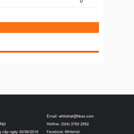
0
Email:
whitehat@bkav.com
Nội
Hotline: (024) 3763 2552
g cấp ngày 30/06/2016
Facebook: WhiteHat