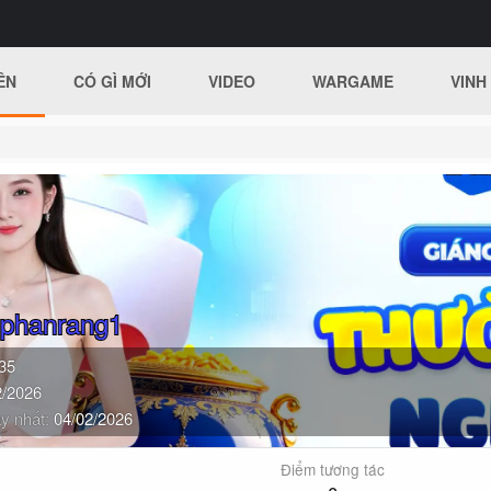
ÊN
CÓ GÌ MỚI
VIDEO
WARGAME
VINH
tphanrang1
35
2/2026
y nhất
04/02/2026
Điểm tương tác