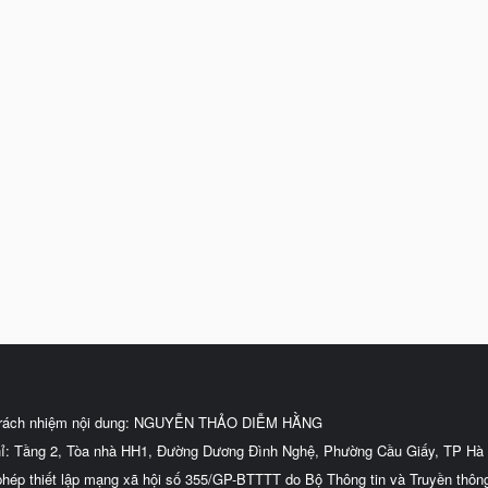
trách nhiệm nội dung: NGUYỄN THẢO DIỄM HẰNG
hỉ: Tầng 2, Tòa nhà HH1, Đường Dương Đình Nghệ, Phường Cầu Giấy, TP Hà 
phép thiết lập mạng xã hội số 355/GP-BTTTT do Bộ Thông tin và Truyền thôn