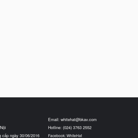
Email:
whitehat@bkav.com
Nội
Hotline: (024) 3763 2552
g cấp ngày 30/06/2016
Facebook: WhiteHat