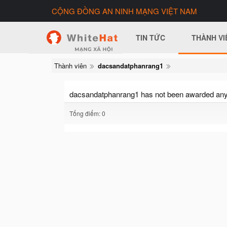
CỘNG ĐỒNG AN NINH MẠNG VIỆT NAM
TIN TỨC
THÀNH VI
Thành viên
dacsandatphanrang1
dacsandatphanrang1 has not been awarded any 
Tổng điểm: 0