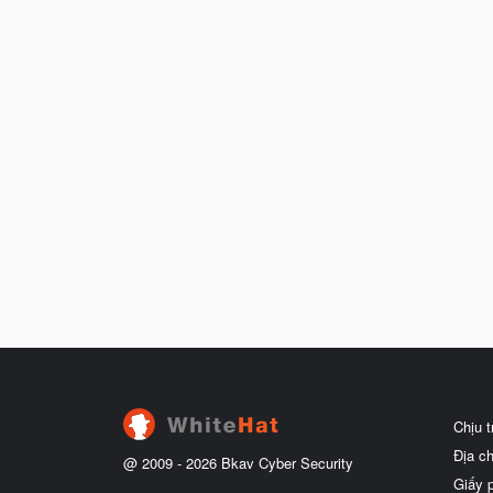
Chịu 
Địa c
@ 2009 -
2026
Bkav Cyber Security
Giấy 