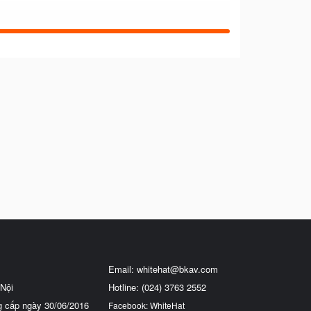
Email:
whitehat@bkav.com
Nội
Hotline: (024) 3763 2552
g cấp ngày 30/06/2016
Facebook: WhiteHat