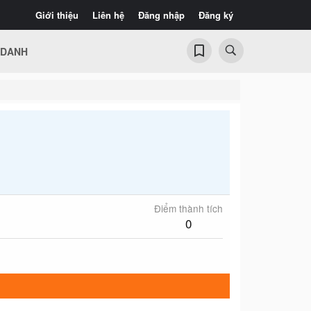
Giới thiệu
Liên hệ
Đăng nhập
Đăng ký
 DANH
Điểm thành tích
0