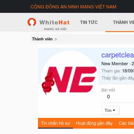
CỘNG ĐỒNG AN NINH MẠNG VIỆT NAM
TIN TỨC
THÀNH VI
Thành viên
carpetcle
New Member
·
2
Tham gia
18/09
Thấy lần gần đâ
Bài viết
0
Tìm
Tin nhắn hồ sơ
Hoạt động gần đây
Các bài