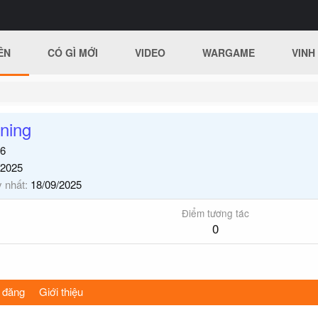
ÊN
CÓ GÌ MỚI
VIDEO
WARGAME
VINH
aning
6
/2025
y nhất
18/09/2025
Điểm tương tác
0
 đăng
Giới thiệu