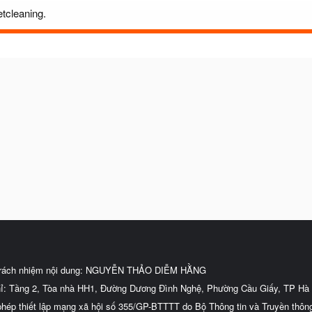
etcleaning.
trách nhiệm nội dung: NGUYỄN THẢO DIỄM HẰNG
hỉ: Tầng 2, Tòa nhà HH1, Đường Dương Đình Nghệ, Phường Cầu Giấy, TP Hà 
phép thiết lập mạng xã hội số 355/GP-BTTTT do Bộ Thông tin và Truyền thôn