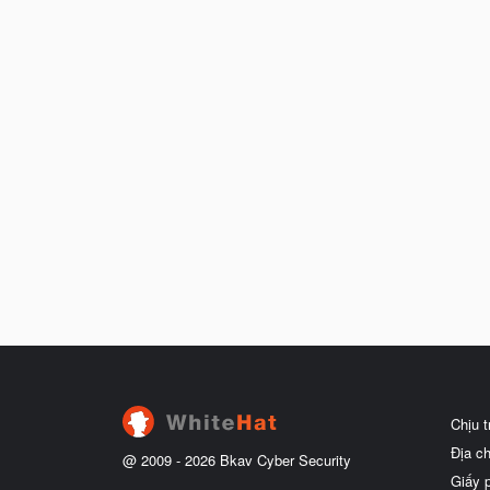
Chịu 
Địa c
@ 2009 -
2026
Bkav Cyber Security
Giấy 