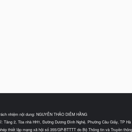
trách nhiệm nội dung: NGUYỄN THẢO DIỄM HẰNG
hỉ: Tầng 2, Tòa nhà HH1, Đường Dương Đình Nghệ, Phường Cầu Giấy, TP Hà 
phép thiết lập mạng xã hội số 355/GP-BTTTT do Bộ Thông tin và Truyền thôn