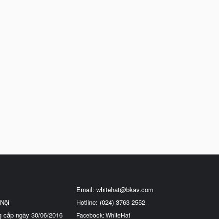
Email:
whitehat@bkav.com
Nội
Hotline: (024) 3763 2552
g cấp ngày 30/06/2016
Facebook: WhiteHat