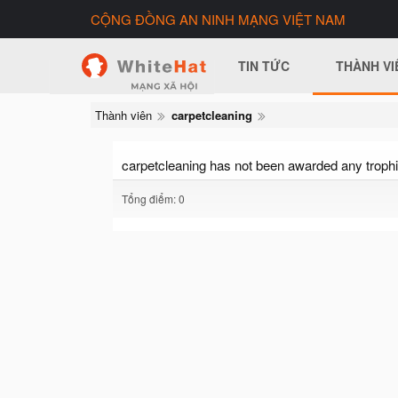
CỘNG ĐỒNG AN NINH MẠNG VIỆT NAM
TIN TỨC
THÀNH VI
Thành viên
carpetcleaning
carpetcleaning has not been awarded any trophi
Tổng điểm: 0