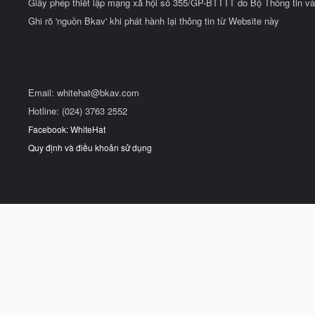
Giấy phép thiết lập mạng xã hội số 355/GP-BTTTT do Bộ Thông tin và
Ghi rõ 'nguồn Bkav' khi phát hành lại thông tin từ Website này
Email:
whitehat@bkav.com
Hotline: (024) 3763 2552
Facebook: WhiteHat
Quy định và điều khoản sử dụng