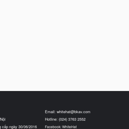
Email:
whitehat@bkav.com
Nội
Hotline: (024) 3763 2552
g cấp ngày 30/06/2016
Facebook: WhiteHat