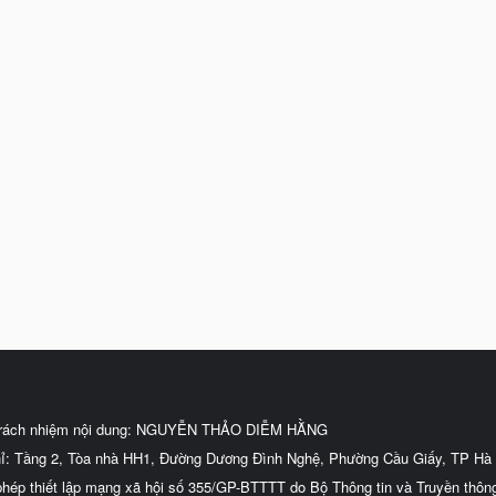
trách nhiệm nội dung: NGUYỄN THẢO DIỄM HẰNG
hỉ: Tầng 2, Tòa nhà HH1, Đường Dương Đình Nghệ, Phường Cầu Giấy, TP Hà 
phép thiết lập mạng xã hội số 355/GP-BTTTT do Bộ Thông tin và Truyền thôn