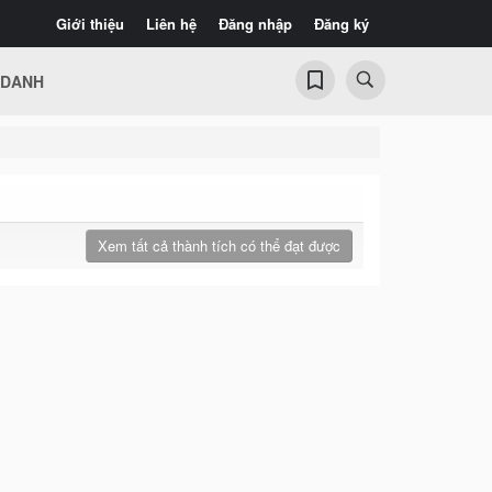
Giới thiệu
Liên hệ
Đăng nhập
Đăng ký
 DANH
Xem tất cả thành tích có thể đạt được