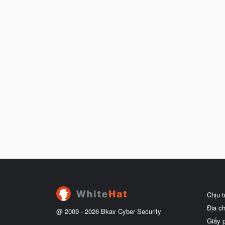
Chịu 
Địa c
@ 2009 -
2026
Bkav Cyber Security
Giấy 