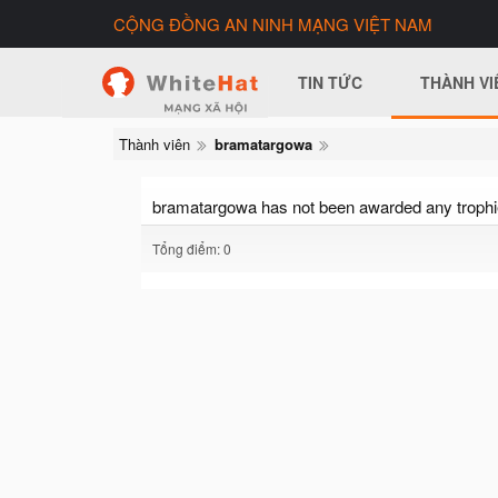
CỘNG ĐỒNG AN NINH MẠNG VIỆT NAM
TIN TỨC
THÀNH VI
Thành viên
bramatargowa
bramatargowa has not been awarded any trophi
Tổng điểm: 0