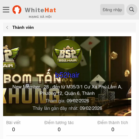
Đăng nhập
Thành viên
b52hair
New Member
·
28
·
đến từ
M35/3/1 Cư Xá Phú Lâm A,
Phường 12, Quận 6, Thành
Tham gia
09/02/2026
Thấy lần gần đây nhất
09/02/2026
Bài viết
Điểm tương tác
Điểm thành tích
0
0
0