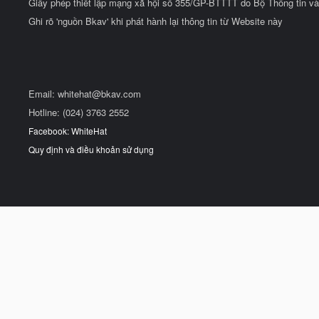
Giấy phép thiết lập mạng xã hội số 355/GP-BTTTT do Bộ Thông tin và
Ghi rõ 'nguồn Bkav' khi phát hành lại thông tin từ Website này
Email:
whitehat@bkav.com
Hotline: (024) 3763 2552
Facebook: WhiteHat
Quy định và điều khoản sử dụng