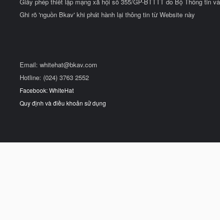
Giấy phép thiết lập mạng xã hội số 355/GP-BTTTT do Bộ Thông tin và
Ghi rõ 'nguồn Bkav' khi phát hành lại thông tin từ Website này
Email:
whitehat@bkav.com
Hotline: (024) 3763 2552
Facebook: WhiteHat
Quy định và điều khoản sử dụng