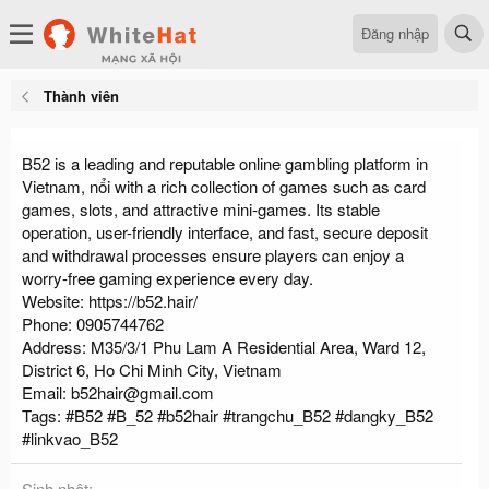
Đăng nhập
Thành viên
B52 is a leading and reputable online gambling platform in
Vietnam, nổi with a rich collection of games such as card
games, slots, and attractive mini-games. Its stable
operation, user-friendly interface, and fast, secure deposit
and withdrawal processes ensure players can enjoy a
worry-free gaming experience every day.
Website: https://b52.hair/
Phone: 0905744762
Address: M35/3/1 Phu Lam A Residential Area, Ward 12,
District 6, Ho Chi Minh City, Vietnam
Email:
b52hair@gmail.com
Tags: #B52 #B_52 #b52hair #trangchu_B52 #dangky_B52
#linkvao_B52
Sinh nhật