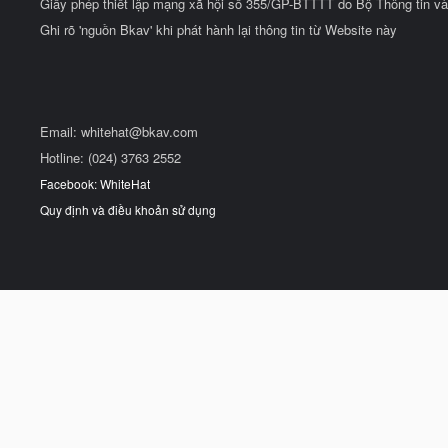
Giấy phép thiết lập mạng xã hội số 355/GP-BTTTT do Bộ Thông tin và
Ghi rõ 'nguồn Bkav' khi phát hành lại thông tin từ Website này
Email:
whitehat@bkav.com
Hotline: (024) 3763 2552
Facebook: WhiteHat
Quy định và điều khoản sử dụng