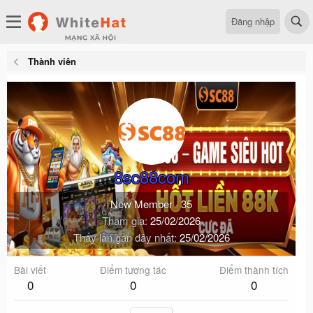
Đăng nhập
Thành viên
8sc88com
New Member
·
35
Tham gia
25/02/2026
Thấy lần gần đây nhất
25/02/2026
Bài viết
Điểm tương tác
Điểm thành tích
0
0
0