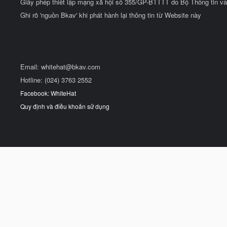
Giấy phép thiết lập mạng xã hội số 355/GP-BTTTT do Bộ Thông tin và
Ghi rõ 'nguồn Bkav' khi phát hành lại thông tin từ Website này
Email:
whitehat@bkav.com
Hotline: (024) 3763 2552
Facebook: WhiteHat
Quy định và điều khoản sử dụng