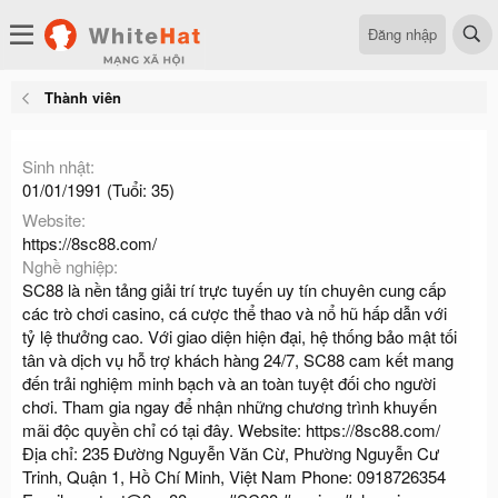
Đăng nhập
Thành viên
Sinh nhật
01/01/1991 (Tuổi: 35)
Website
https://8sc88.com/
Nghề nghiệp
SC88 là nền tảng giải trí trực tuyến uy tín chuyên cung cấp
các trò chơi casino, cá cược thể thao và nổ hũ hấp dẫn với
tỷ lệ thưởng cao. Với giao diện hiện đại, hệ thống bảo mật tối
tân và dịch vụ hỗ trợ khách hàng 24/7, SC88 cam kết mang
đến trải nghiệm minh bạch và an toàn tuyệt đối cho người
chơi. Tham gia ngay để nhận những chương trình khuyến
mãi độc quyền chỉ có tại đây. Website:
https://8sc88.com/
Địa chỉ: 235 Đường Nguyễn Văn Cừ, Phường Nguyễn Cư
Trinh, Quận 1, Hồ Chí Minh, Việt Nam Phone: 0918726354