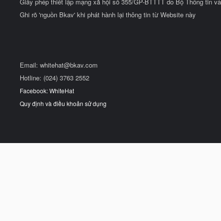
Giấy phép thiết lập mạng xã hội số 355/GP-BTTTT do Bộ Thông tin và
Ghi rõ 'nguồn Bkav' khi phát hành lại thông tin từ Website này
Email:
whitehat@bkav.com
Hotline: (024) 3763 2552
Facebook: WhiteHat
Quy định và điều khoản sử dụng