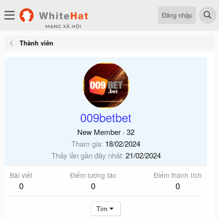
Đăng nhập
Thành viên
009betbet
New Member
·
32
Tham gia
18/02/2024
Thấy lần gần đây nhất
21/02/2024
Bài viết
Điểm tương tác
Điểm thành tích
0
0
0
Tìm