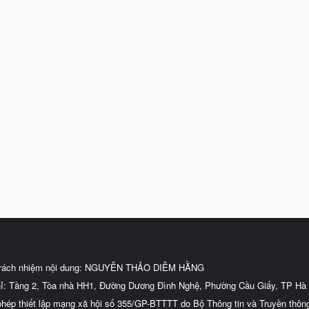
trách nhiệm nội dung: NGUYỄN THẢO DIỄM HẰNG
hỉ: Tầng 2, Tòa nhà HH1, Đường Dương Đình Nghệ, Phường Cầu Giấy, TP Hà 
phép thiết lập mạng xã hội số 355/GP-BTTTT do Bộ Thông tin và Truyền thôn