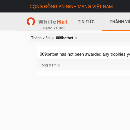
CỘNG ĐỒNG AN NINH MẠNG VIỆT NAM
TIN TỨC
THÀNH VI
Thành viên
009betbet
009betbet has not been awarded any trophies ye
Tổng điểm: 0