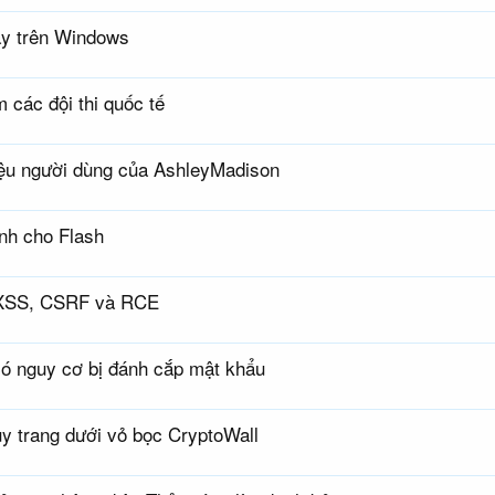
ay trên Windows
 các đội thi quốc tế
riệu người dùng của AshleyMadison
nh cho Flash
i XSS, CSRF và RCE
có nguy cơ bị đánh cắp mật khẩu
ụy trang dưới vỏ bọc CryptoWall