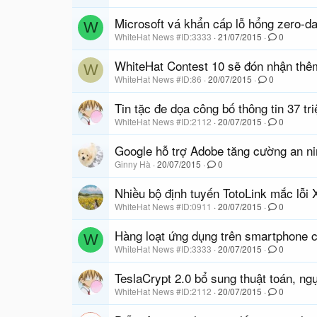
Microsoft vá khẩn cấp lỗ hổng zero-d
W
WhiteHat News #ID:3333
21/07/2015
0
WhiteHat Contest 10 sẽ đón nhận thêm
W
WhiteHat News #ID:86
20/07/2015
0
Tin tặc đe dọa công bố thông tin 37 t
WhiteHat News #ID:2112
20/07/2015
0
Google hỗ trợ Adobe tăng cường an ni
Ginny Hà
20/07/2015
0
Nhiều bộ định tuyến TotoLink mắc lỗ
WhiteHat News #ID:0911
20/07/2015
0
Hàng loạt ứng dụng trên smartphone 
W
WhiteHat News #ID:3333
20/07/2015
0
TeslaCrypt 2.0 bổ sung thuật toán, ng
WhiteHat News #ID:2112
20/07/2015
0