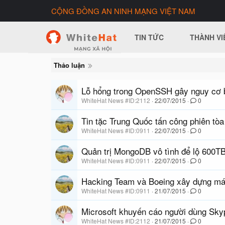
CỘNG ĐỒNG AN NINH MẠNG VIỆT NAM
TIN TỨC
THÀNH VI
Thảo luận
Lỗ hổng trong OpenSSH gây nguy cơ 
WhiteHat News #ID:2112
22/07/2015
0
Tin tặc Trung Quốc tấn công phiên tò
WhiteHat News #ID:0911
22/07/2015
0
Quản trị MongoDB vô tình để lộ 600TB
WhiteHat News #ID:0911
22/07/2015
0
Hacking Team và Boeing xây dựng máy 
WhiteHat News #ID:0911
21/07/2015
0
Microsoft khuyến cáo người dùng Sky
WhiteHat News #ID:2112
21/07/2015
0