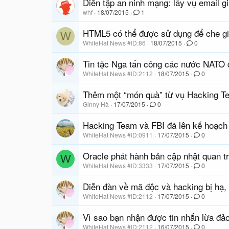
Diễn tập an ninh mạng: lấy vụ email g
whf
18/07/2015
1
HTML5 có thể được sử dụng để che g
W
WhiteHat News #ID:86
18/07/2015
0
Tin tặc Nga tấn công các nước NATO q
WhiteHat News #ID:2112
18/07/2015
0
Thêm một “món quà” từ vụ Hacking Tea
Ginny Hà
17/07/2015
0
Hacking Team và FBI đã lên kế hoạch 
WhiteHat News #ID:0911
17/07/2015
0
Oracle phát hành bản cập nhật quan t
W
WhiteHat News #ID:3333
17/07/2015
0
Diễn đàn về mã độc và hacking bị hạ, 
WhiteHat News #ID:2112
17/07/2015
0
Vì sao bạn nhận được tin nhắn lừa đả
WhiteHat News #ID:2112
16/07/2015
0