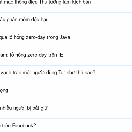
iả mạo thông điệp Thủ tướng làm kịch bản
iấu phần mềm độc hại
ua lỗ hổng zero-day trong Java
m: lỗ hổng zero-day trên IE
vạch trần một người dùng Tor như thế nào?
rọng
nhiều người bị bắt giữ
o trên Facebook?