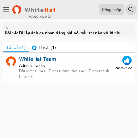
Đăng nhập
Hỏi về: Bị lấy ảnh cá nhân đăng bài nói xấu thì nên xử lý như nào?
Tất cả
(1)
Thích
(1)
WhiteHat Team
Administrators
20/06/2022
Bài viết
2.049
Điểm tương tác
142
Điểm thành
tích
63