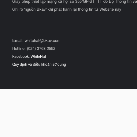
Giấy phép thiết lập mạng xã hội số 355/GP-BTTTT do Bộ Thông tin và
Ghi rõ 'nguồn Bkav' khi phát hành lại thông tin từ Website này
Email:
whitehat@bkav.com
Hotline: (024) 3763 2552
Facebook: WhiteHat
Quy định và điều khoản sử dụng