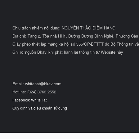
Chịu trách nhiệm nội dung: NGUYỄN THẢO DIỄM HẰNG
Địa chỉ: Tầng 2, Tòa nhà HH1, Đường Dương Đình Nghệ, Phường Cầu 
Giấy phép thiết lập mạng xã hội số 355/GP-BTTTT do Bộ Thông tin và
Ghi rõ 'nguồn Bkav' khi phát hành lại thông tin từ Website này
Email:
whitehat@bkav.com
Hotline: (024) 3763 2552
Facebook: WhiteHat
Quy định và điều khoản sử dụng