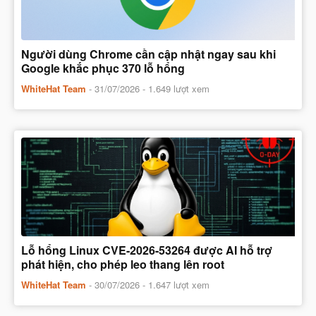
Người dùng Chrome cần cập nhật ngay sau khi
Google khắc phục 370 lỗ hổng
WhiteHat Team
-
31/07/2026
- 1.649 lượt xem
Lỗ hổng Linux CVE-2026-53264 được AI hỗ trợ
phát hiện, cho phép leo thang lên root
WhiteHat Team
-
30/07/2026
- 1.647 lượt xem