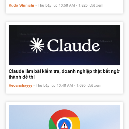
Kudō Shinichi
-
Thứ bảy lúc 10:58 AM
- 1.825 lượt xem
Claude làm bài kiểm tra, doanh nghiệp thật bất ngờ
thành đề thi
Heoanchayyy
-
Thứ bảy lúc 10:48 AM
- 1.680 lượt xem