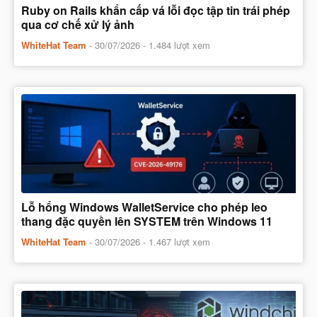
Ruby on Rails khẩn cấp vá lỗi đọc tập tin trái phép
qua cơ chế xử lý ảnh
WhiteHat Team
-
30/07/2026
- 1.484 lượt xem
Lỗ hổng Windows WalletService cho phép leo
thang đặc quyền lên SYSTEM trên Windows 11
WhiteHat Team
-
30/07/2026
- 1.467 lượt xem