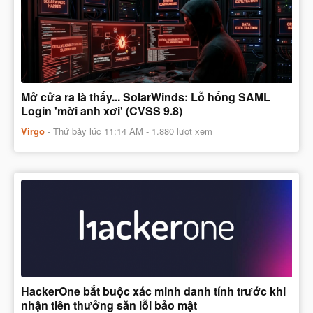
Mở cửa ra là thấy... SolarWinds: Lỗ hổng SAML
Login 'mời anh xơi' (CVSS 9.8)
Virgo
-
Thứ bảy lúc 11:14 AM
- 1.880 lượt xem
HackerOne bắt buộc xác minh danh tính trước khi
nhận tiền thưởng săn lỗi bảo mật