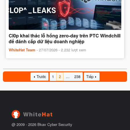
Cl0p khai thác lỗ hổng zero-day trên PTC Windchill
để đánh cắp dữ liệu doanh nghiệp
WhiteHat Team
-
27/07/2026
- 2.232 lượt xem
Trước
1
2
…
238
Tiếp
@ 2009 -
2026
Bkav Cyber Security